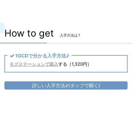
主な入手方法
モグステーション
価格
1,320円（税込） 【セット価格】
How to get
入手方法は？
1GCDで分かる入手方法♪
モグステーションで購入
する（1,320円）
詳しい入手方法♪(タップで開く)
頭防具
▷
ガラテアクラウン
▷
ガラテアクラウン の入手方法
胴防具
▷
ガラテアビスチェ