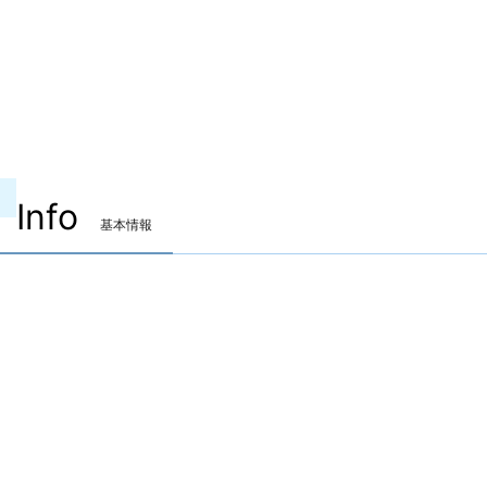
Info
基本情報
装備可能ジョブ
ナイト
戦士
暗黒騎士
ガンブレイカー
白魔道士
学者
占星術師
賢者
モンク
竜騎士
忍者
侍
リーパー
ヴァイパー