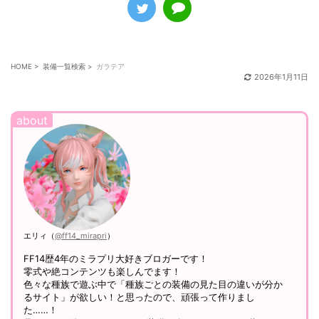
HOME
>
装備一覧検索
>
ガラテア
2026年1月11日
エリィ（
@ff14_mirapri
）
FF14歴4年のミラプリ大好きブロガーです！
零式や絶コンテンツも楽しんでます！
色々な種族で遊ぶ中で「種族ごとの装備の見た目の違いが分か
るサイト」が欲しい！と思ったので、頑張って作りまし
た……！