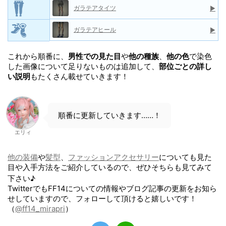
ガラテアタイツ
▶
ガラテアヒール
▶
これから順番に、
男性での見た目
や
他の種族
、
他の色
で染色
した画像について足りないものは追加して、
部位ごとの詳し
い説明
もたくさん載せていきます！
順番に更新していきます……！
エリィ
他の装備
や
髪型
、
ファッションアクセサリー
についても見た
目や入手方法をご紹介しているので、ぜひそちらも見てみて
下さい♪
TwitterでもFF14についての情報やブログ記事の更新をお知ら
せしていますので、フォローして頂けると嬉しいです！
（
@ff14_mirapri
）