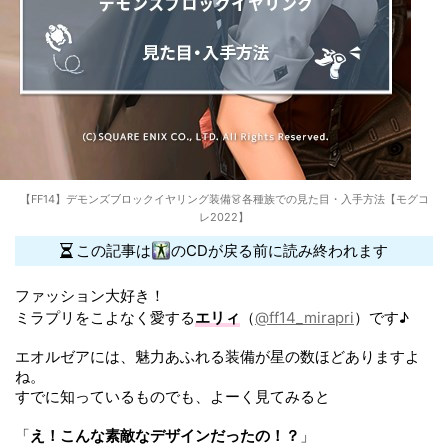
【FF14】デモンズブロックイヤリング装備👗各種族での見た目・入手方法【モグコ
レ2022】
この記事は
のCDが戻る前に読み終われます
ファッション大好き！
ミラプリをこよなく愛する
エリィ
（
@ff14_mirapri
）です♪
エオルゼアには、魅力あふれる装備が星の数ほどありますよ
ね。
すでに知っているものでも、よーく見てみると
「
え！こんな素敵なデザインだったの！？
」