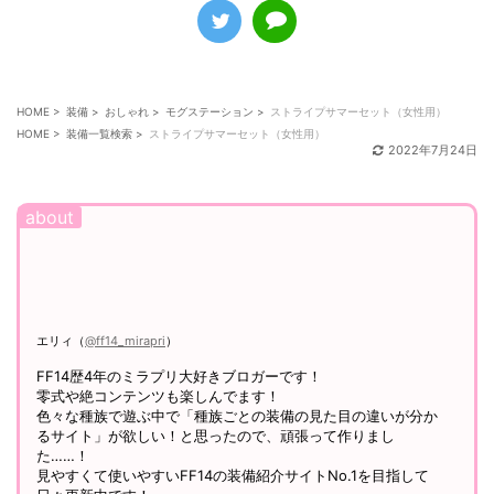
せしていますので、フォローして頂けると嬉しいです！
（
@ff14_mirapri
）
HOME
>
装備
>
おしゃれ
>
モグステーション
>
ストライプサマーセット（女性用）
HOME
>
装備一覧検索
>
ストライプサマーセット（女性用）
2022年7月24日
エリィ（
@ff14_mirapri
）
FF14歴4年のミラプリ大好きブロガーです！