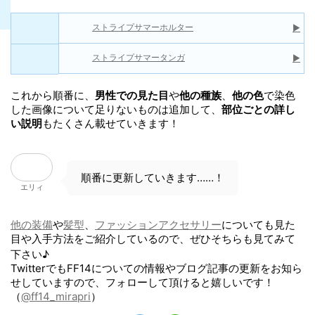
ストライプサマーホルター
▶
ストライプサマータンガ
▶
これから順番に、
男性での見た目
や
他の種族
、
他の色
で染色
した画像について足りないものは追加して、
部位ごとの詳し
い説明
もたくさん載せていきます！
順番に更新していきます……！
エリィ
他の装備
や
髪型
、
ファッションアクセサリー
についても見た
目や入手方法をご紹介しているので、ぜひそちらも見てみて
下さい♪
TwitterでもFF14についての情報やブログ記事の更新をお知ら