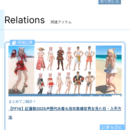
全て閉じる
Relations
関連アイテム
関連記事
まとめてご紹介！
【FF14】紅蓮祭2025🎆歴代水着＆浴衣装備👗男女見た目・入手方
法
記事を読む