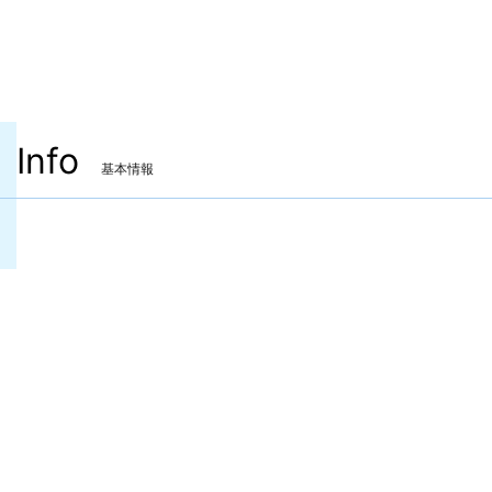
Info
基本情報
装備可能ジョブ
ナイト
戦士
暗黒騎士
ガンブレイカー
白魔道士
学者
占星術師
賢者
モンク
竜騎士
忍者
侍
リーパー
ヴァイパー
吟遊詩人
機工士
踊り子
黒魔道士
召喚士
赤魔道士