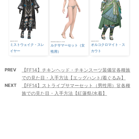
ト
ミストウェイク・スレ
オルコクロマイト・ス
ルナサマーセット（女
イヤー
カウト
性用）
PREV
【FF14】チキンヘッド・チキンスーツ装備👗各種族
での見た目・入手方法【エッグハント/着ぐるみ】
NEXT
【FF14】ストライプサマーセット（男性用）👗各種
族での見た目・入手方法【紅蓮祭/水着】