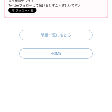
零式や絶コンテンツも楽しんでます！
色々な種族で遊ぶ中で「種族ごとの装備の見た目の違いが分か
るサイト」が欲しい！と思ったので、頑張って作りまし
た……！
見やすくて使いやすいFF14の装備紹介サイトNo.1を目指して
日々更新中です！
Twitterフォローして頂けるとすごく嬉しいです♪
装備一覧にもどる
HOME