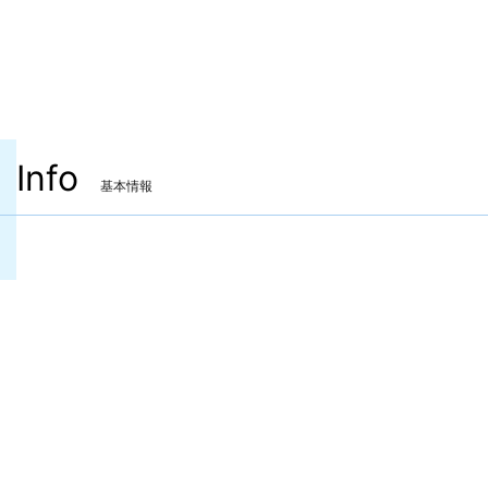
Info
基本情報
装備可能ジョブ
ナイト
戦士
暗黒騎士
ガンブレイカー
白魔道士
学者
占星術師
賢者
モンク
竜騎士
忍者
侍
リーパー
ヴァイパー
吟遊詩人
機工士
踊り子