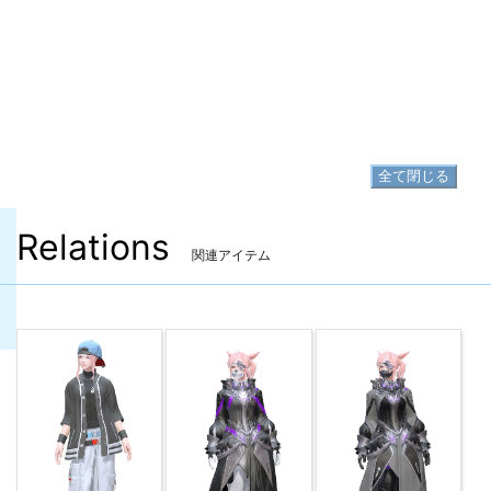
▷
レベルコート
▷
レベルコート の入手方法
足防具
▷
レベルブーツ
▷
レベルブーツ の入手方法
全て閉じる
Relations
関連アイテム