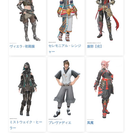
エバーシーク・クラフ
ゾーモー・キャスター
東方武官衣装セット
ター
セレモニアル・レンジ
ヴィエラ♂初期服
服部【劣】
ャー