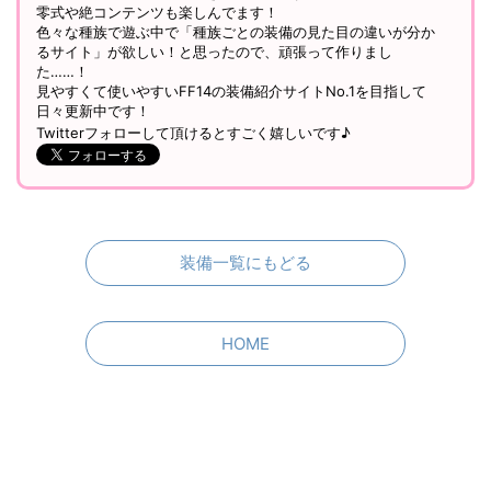
エリィ（
@ff14_mirapri
）
FF14歴4年のミラプリ大好きブロガーです！
零式や絶コンテンツも楽しんでます！
色々な種族で遊ぶ中で「種族ごとの装備の見た目の違いが分か
るサイト」が欲しい！と思ったので、頑張って作りまし
た……！
見やすくて使いやすいFF14の装備紹介サイトNo.1を目指して
日々更新中です！
Twitterフォローして頂けるとすごく嬉しいです♪
装備一覧にもどる