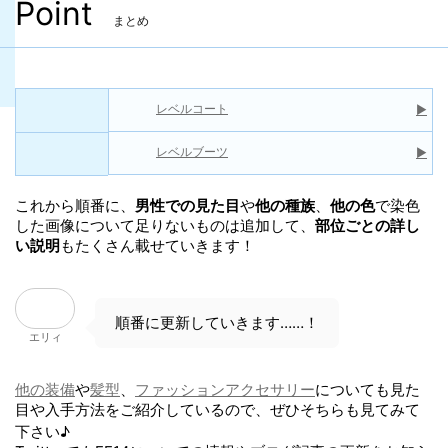
ファルスモナキー
アーバン
フィアスタイラント
Point
まとめ
レベルコート
▶
レベルブーツ
▶
これから順番に、
男性での見た目
や
他の種族
、
他の色
で染色
した画像について足りないものは追加して、
部位ごとの詳し
い説明
もたくさん載せていきます！