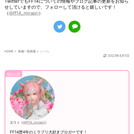
順番に更新していきます……！
エリィ
他の装備
や
髪型
、
ファッションアクセサリー
についても見た
目や入手方法をご紹介しているので、ぜひそちらも見てみて
下さい♪
TwitterでもFF14についての情報やブログ記事の更新をお知ら
せしていますので、フォローして頂けると嬉しいです！
（
@ff14_mirapri
）
HOME
>
装備一覧検索
>
レベル
2023年4月1日