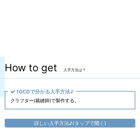
製作レベル
裁縫師 Lv.80 / 革細工師 Lv.80
秘伝書
備考
なし
How to get
入手方法は？
1GCDで分かる入手方法♪
クラフター(裁縫師)で製作する。
詳しい入手方法♪(タップで開く)
胴防具