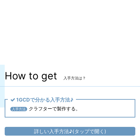
マーケット取引
〇
染色
〇
ヴィエラ頭防具
〇
主な入手方法
クラフター製作
製作レベル
Lv.
How to get
入手方法は？
1GCDで分かる入手方法♪
クラフターで製作する。
入手方法
詳しい入手方法♪(タップで開く)