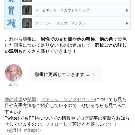
サーセネット・スカウトスロップ
▶
ブラーシャ・スカウトサンダル
▶
これから順番に、
男性での見た目
や
他の種族
、
他の色
で染色
した画像について足りないものは追加して、
部位ごとの詳し
い説明
もたくさん載せていきます！
順番に更新していきます……！
エリィ
他の装備
や
髪型
、
ファッションアクセサリー
についても見た
目や入手方法をご紹介しているので、ぜひそちらも見てみて
下さい♪
TwitterでもFF14についての情報やブログ記事の更新をお知ら
せしていますので、フォローして頂けると嬉しいです！
（
@ff14_mirapri
）