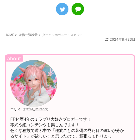
HOME
>
装備一覧検索
>
ダークマホガニー・スカウト
2024年8月23日
エリィ（
@ff14_mirapri
）
FF14歴4年のミラプリ大好きブロガーです！
零式や絶コンテンツも楽しんでます！
色々な種族で遊ぶ中で「種族ごとの装備の見た目の違いが分か
るサイト」が欲しい！と思ったので、頑張って作りまし