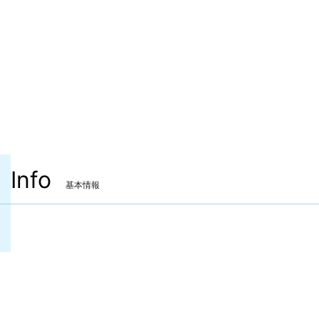
Info
基本情報
装備可能ジョブ
忍者
ヴァイパー
装備可能レベル
Lv.94 ～
ITEMレベル
663