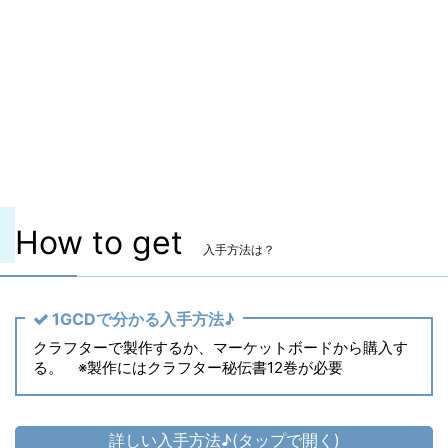
マーケット取引
〇
染色
〇
ヴィエラ頭防具
〇
主な入手方法
クラフター製作
製作レベル
Lv.
How to get
入手方法は？
1GCDで分かる入手方法♪
クラフターで製作するか、マーケットボードから購入す
る。 ※製作にはクラフター秘伝書12巻が必要
詳しい入手方法♪(タップで開く)