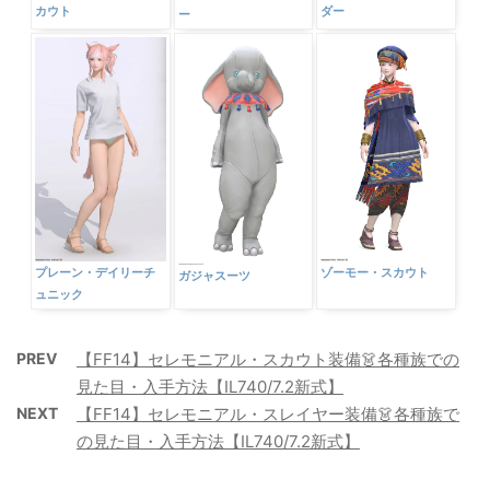
ダー
カウト
ー
プレーン・デイリーチ
ゾーモー・スカウト
ガジャスーツ
ュニック
PREV
【FF14】セレモニアル・スカウト装備👗各種族での
見た目・入手方法【IL740/7.2新式】
NEXT
【FF14】セレモニアル・スレイヤー装備👗各種族で
の見た目・入手方法【IL740/7.2新式】