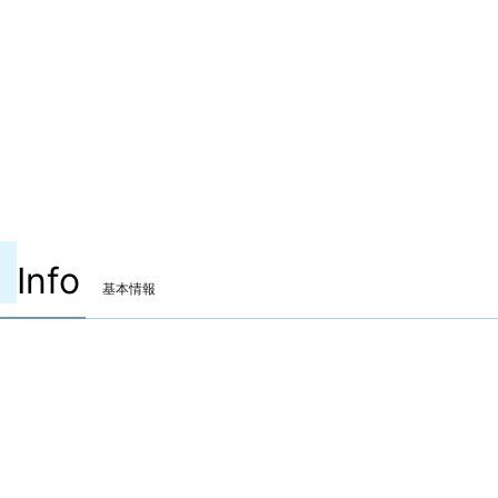
Info
基本情報
装備可能ジョブ
モンク
侍
装備可能レベル
Lv.100 ～
ITEMレベル
740