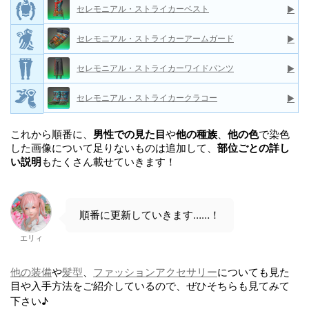
セレモニアル・ストライカーベスト
▶
セレモニアル・ストライカーアームガード
▶
セレモニアル・ストライカーワイドパンツ
▶
セレモニアル・ストライカークラコー
▶
これから順番に、
男性での見た目
や
他の種族
、
他の色
で染色
した画像について足りないものは追加して、
部位ごとの詳し
い説明
もたくさん載せていきます！
順番に更新していきます……！
エリィ
他の装備
や
髪型
、
ファッションアクセサリー
についても見た
目や入手方法をご紹介しているので、ぜひそちらも見てみて
下さい♪