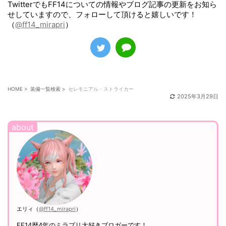
TwitterでもFF14についての情報やブログ記事の更新をお知ら
せしていますので、フォローして頂けると嬉しいです！
（
@ff14_mirapri
）
HOME
>
装備一覧検索
>
セレモニアル・ストライカー
2025年3月29日
エリィ（
@ff14_mirapri
）
FF14歴4年のミラプリ大好きブロガーです！