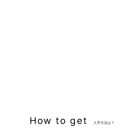
装備可能ジョブ
ナイト
戦士
賢者
モンク
吟遊詩人
機工士
ピクトマンサー
青
革細工師
裁縫師
装備可能レベル
Lv.1 ～
マーケット取引
〇
主な入手方法
コスモエクスプロー
ラー
How to get
入手方法は？