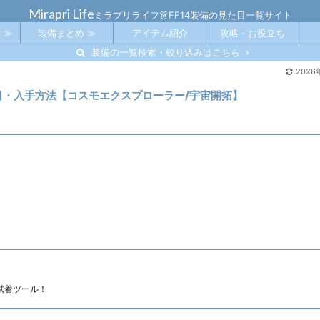
Mirapri Life
ミラプリライフ👗FF14装備の見た目一覧サイト
 ≫
装備まとめ ≫
アイテム紹介
攻略・お役立ち
装備の一覧検索・絞り込みはこちら
2026
た目・入手方法【コスモエクスプローラー/宇宙開拓】
試着ツール！