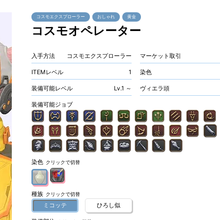
コスモエクスプローラー
おしゃれ
黄金
コスモオペレーター
入手方法
コスモエクスプローラー
マーケット取引
ITEMレベル
1
染色
装備可能レベル
Lv.1 ～
ヴィエラ頭
装備可能ジョブ
染色
クリックで切替
種族
クリックで切替
ミコッテ
ひろし似