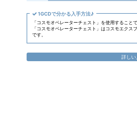
1GCDで分かる入手方法♪
「コスモオペレーターチェスト」を使用すること
「コスモオペレーターチェスト」はコスモエクス
です。
詳しい
頭防具
▷
コスモオペレーター・キャップ
▷
コス
胴防具
▷
コスモオペレーター・カバーオー
▷
コスモ
手防具
▷
コスモオペレーター・グローブ
▷
コス