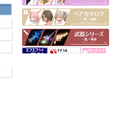
▶ Pick Up！