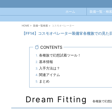
ホーム
装備一覧・検索
HOME
>
装備一覧検索
>
コスモオペレーター
【FF14】コスモオペレーター装備👗各種族での見
CONTENTS
各種族で幻想試着ツール！
基本情報
入手方法は？
関連アイテム
まとめ
Dream Fitting
各種族で幻想