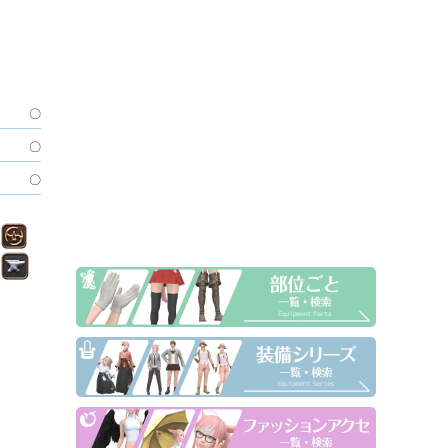
〇
〇
〇