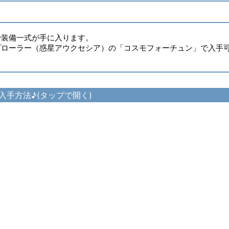
で装備一式が手に入ります。
プローラー（惑星アウクセシア）の「コスモフォーチュン」で入手
入手方法♪(タップで開く)
モオペレーター・キャップ の入手方法
ル
オペレーター・カバーオール の入手方法
モオペレーター・グローブ の入手方法