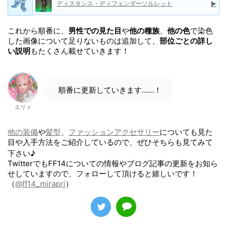
ディスタンス・ディフェンダーソルレット
▶
これから順番に、
男性での見た目
や
他の種族
、
他の色
で染色
した画像について足りないものは追加して、
部位ごとの詳し
い説明
もたくさん載せていきます！
順番に更新していきます……！
エリィ
他の装備
や
髪型
、
ファッションアクセサリー
についても見た
目や入手方法をご紹介しているので、ぜひそちらも見てみて
下さい♪
TwitterでもFF14についての情報やブログ記事の更新をお知ら
せしていますので、フォローして頂けると嬉しいです！
（
@ff14_mirapri
）