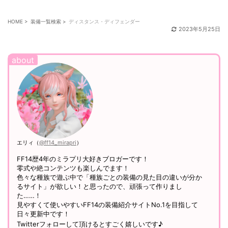
HOME
>
装備一覧検索
>
ディスタンス・ディフェンダー
2023年5月25日
エリィ（
@ff14_mirapri
）
FF14歴4年のミラプリ大好きブロガーです！
零式や絶コンテンツも楽しんでます！
色々な種族で遊ぶ中で「種族ごとの装備の見た目の違いが分か
るサイト」が欲しい！と思ったので、頑張って作りまし
た……！
見やすくて使いやすいFF14の装備紹介サイトNo.1を目指して
日々更新中です！
Twitterフォローして頂けるとすごく嬉しいです♪