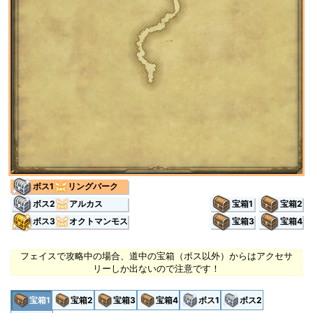
ボス1
リングバーク
ボス2
アルカス
宝箱1
宝箱2
ボス3
オクトマンモス
宝箱3
宝箱4
フェイスで攻略中の場合、道中の宝箱（ボス以外）からはアクセサ
リーしか出ないので注意です！
宝箱1
宝箱2
宝箱3
宝箱4
ボス1
ボス2