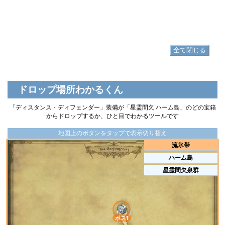
ディスタンス・ディフェンダーソルレッ
▷
ト
▷
ディスタンス・ディフェンダーソルレット の入手方法
全て閉じる
ドロップ場所わかるくん
「ディスタンス・ディフェンダー」装備が「星霊間欠 ハーム島」のどの宝箱
からドロップするか、ひと目でわかるツールです
地図上のボタンをタップで表示切り替え
流氷帯
ハーム島
星霊間欠泉群
ボス1