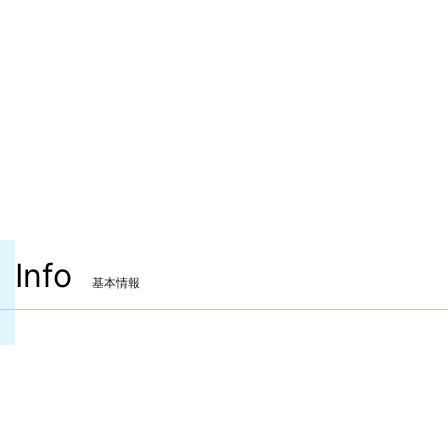
Info
基本情報
装備可能ジョブ
ナイト
戦士
暗黒騎士
ガンブレイカー
装備可能レベル
Lv.90 ～