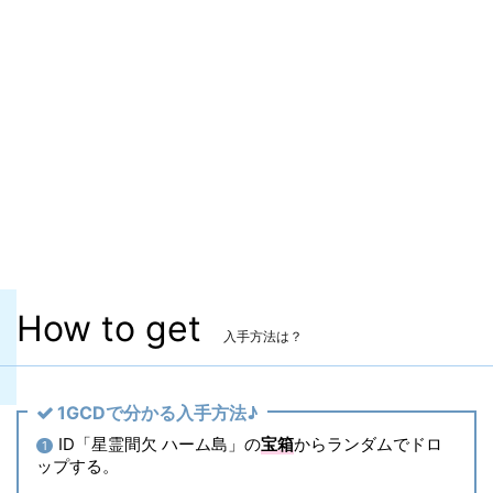
ITEMレベル
625
マーケット取引
✖
染色
✖
ヴィエラ頭防具
✖
主な入手方法
ID
コンテンツ
星霊間欠 ハーム島
How to get
入手方法は？
1GCDで分かる入手方法♪
ID「星霊間欠 ハーム島」の
宝箱
からランダムでドロ
1
ップする。