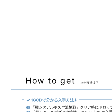
装備可能ジョブ
吟遊詩人
装備可能レベル
Lv.80 ～
マーケット取引
✖
主な入手方法
AF4
備考
なし
How to get
入手方法は？
1GCDで分かる入手方法♪
「極シタデルボズヤ追憶戦」クリア時にドロッ
1