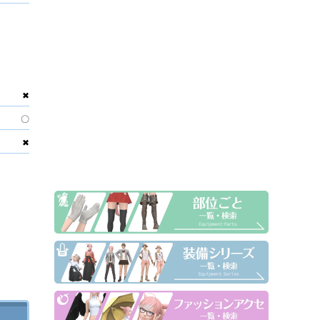
✖
〇
✖