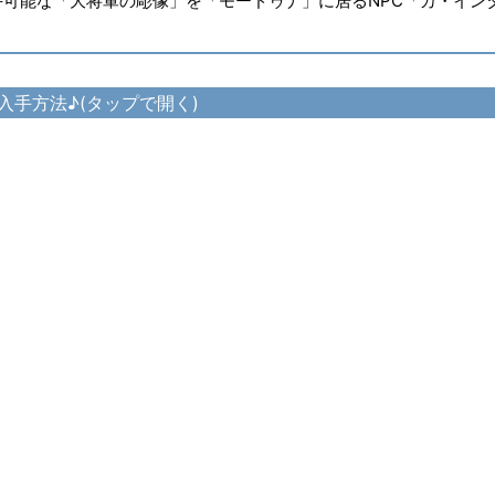
手可能な「大将軍の彫像」を「モードゥナ」に居るNPC「カ・イン
入手方法♪(タップで開く)
ディアル・フィリシャポー の入手方法
イディアル・フィリジレ の入手方法
ト
ィアル・フィリアームレット の入手方法
ディアル・フィリボトム の入手方法