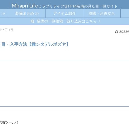
Mirapri Life
ミラプリライフ👗FF14装備の見た目一覧サイト
 ≫
装備まとめ ≫
アイテム紹介
攻略・お役立ち
装備の一覧検索・絞り込みはこちら
ル・フィリ
2022
見た目・入手方法【極シタデルボズヤ】
試着ツール！