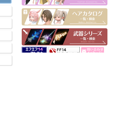
▶ Pick Up！