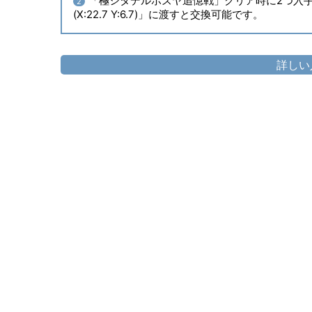
「極シタデルボズヤ追憶戦」クリア時に2つ入
2
(X:22.7 Y:6.7)」に渡すと交換可能です。
詳しい
頭防具
▷
アイディアル・フィリシャポー
▷
アイ
胴防具
▷
アイディアル・フィリジレ
▷
ア
手防具
▷
アイディアル・フィリアームレッ
▷
アイデ
脚防具
▷
アイディアル・フィリボトム
▷
アイ