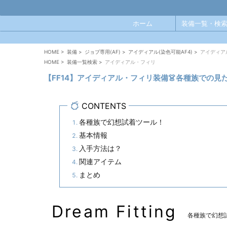
ホーム
装備一覧・検索
HOME
>
装備
>
ジョブ専用(AF)
>
アイディアル(染色可能AF4)
>
アイディア
HOME
>
装備一覧検索
>
アイディアル・フィリ
【FF14】アイディアル・フィリ装備👗各種族での
CONTENTS
各種族で幻想試着ツール！
基本情報
入手方法は？
関連アイテム
まとめ
Dream Fitting
各種族で幻想