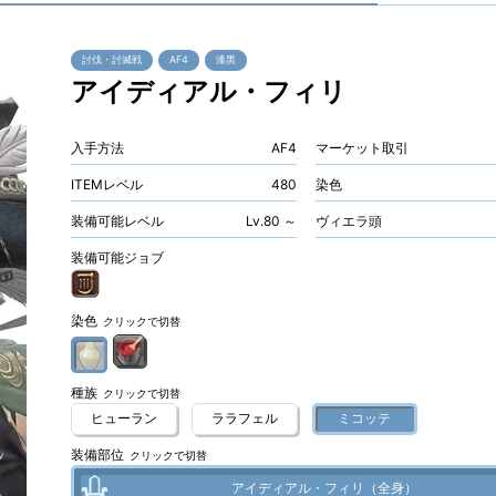
討伐・討滅戦
AF4
漆黒
アイディアル・フィリ
入手方法
AF4
マーケット取引
ITEMレベル
480
染色
装備可能レベル
Lv.80 ～
ヴィエラ頭
装備可能ジョブ
染色
クリックで切替
種族
クリックで切替
ヒューラン
ララフェル
ミコッテ
装備部位
クリックで切替
アイディアル・フィリ（全身）