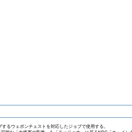
ITEMレベル
480
染色
〇
ヴィエラ頭防具
✖
コンテンツ
プするウェポンチェストを対応したジョブで使用する。