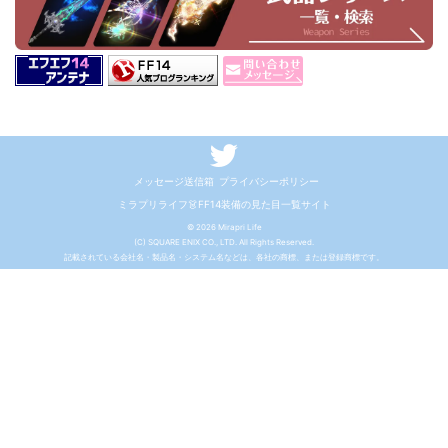
メッセージ送信箱
プライバシーポリシー
ミラプリライフ👗FF14装備の見た目一覧サイト
© 2026 Mirapri Life
(C) SQUARE ENIX CO., LTD. All Rights Reserved.
記載されている会社名・製品名・システム名などは、各社の商標、または登録商標です。