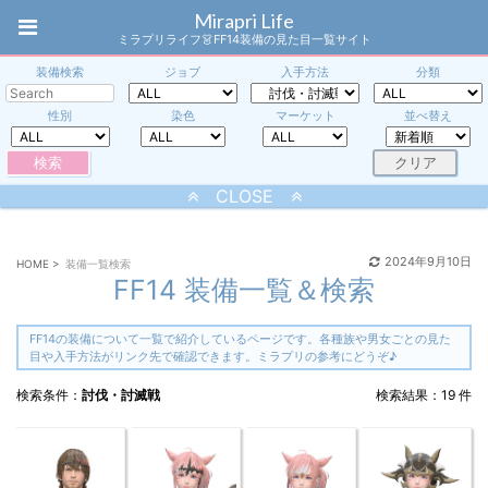
Mirapri Life
ミラプリライフ👗FF14装備の見た目一覧サイト
装備検索
ジョブ
入手方法
分類
性別
染色
マーケット
並べ替え
CLOSE
2024年9月10日
HOME
>
装備一覧検索
FF14 装備一覧＆検索
FF14の装備について一覧で紹介しているページです。各種族や男女ごとの見た
目や入手方法がリンク先で確認できます。ミラプリの参考にどうぞ♪
検索条件：
討伐・討滅戦
検索結果：19 件