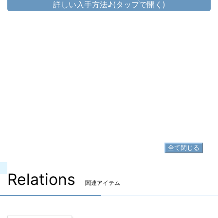
詳しい入手方法♪(タップで開く)
頭防具
▷
東方女学生絹紐
▷
東方女学生絹紐 の入手方法
胴防具
▷
東方女学生袴
▷
東方女学生袴 の入手方法
足防具
▷
東方女学生革靴
▷
東方女学生革靴 の入手方法
全て閉じる
Relations
関連アイテム