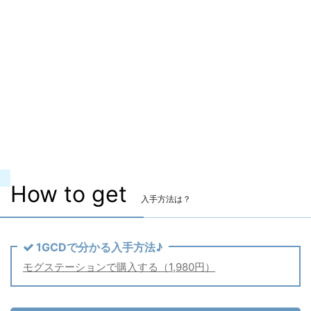
ヴィエラ頭防具
〇
主な入手方法
モグステーション
価格
1,980円（税込） 【セット価格】
備考
なし
どんな装備？
まるで「はいからさん」のような大正浪漫
あふれる女学生風の衣装です。
How to get
入手方法は？
1GCDで分かる入手方法♪
モグステーションで購入する（1,980円）