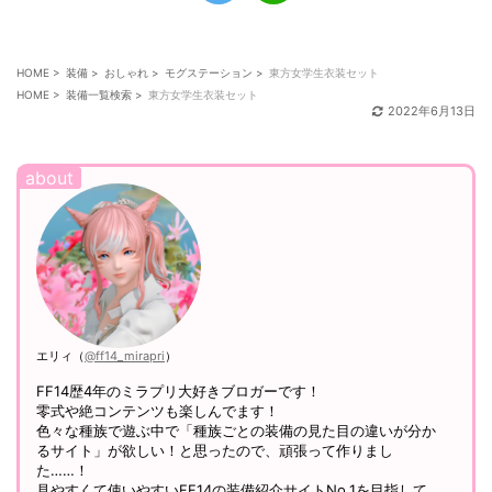
HOME
>
装備
>
おしゃれ
>
モグステーション
>
東方女学生衣装セット
HOME
>
装備一覧検索
>
東方女学生衣装セット
2022年6月13日
エリィ（
@ff14_mirapri
）
FF14歴4年のミラプリ大好きブロガーです！
零式や絶コンテンツも楽しんでます！
色々な種族で遊ぶ中で「種族ごとの装備の見た目の違いが分か
るサイト」が欲しい！と思ったので、頑張って作りまし
た……！
見やすくて使いやすいFF14の装備紹介サイトNo.1を目指して