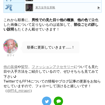
東方女学生革靴
▶
これから順番に、
男性での見た目
や
他の種族
、
他の色
で染色
した画像について足りないものは追加して、
部位ごとの詳し
い説明
もたくさん載せていきます！
順番に更新していきます……！
エリィ
他の装備
や
髪型
、
ファッションアクセサリー
についても見た
目や入手方法をご紹介しているので、ぜひそちらも見てみて
下さい♪
TwitterでもFF14についての情報やブログ記事の更新をお知ら
せしていますので、フォローして頂けると嬉しいです！
（
@ff14_mirapri
）