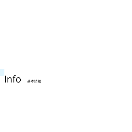
Info
基本情報
装備可能ジョブ
ナイト
戦士
暗黒騎士
ガンブレイカー
白魔道士
学者
占星術師
賢者