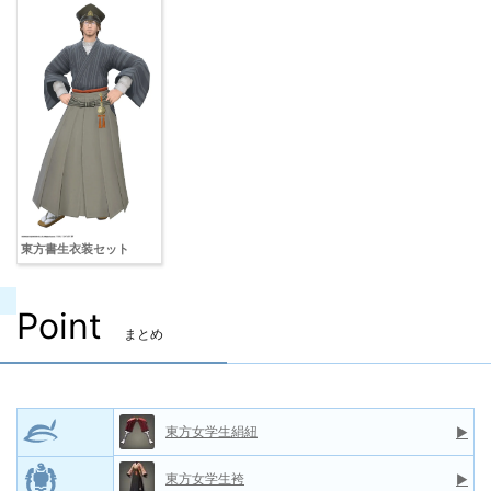
東方書生衣装セット
Point
まとめ
東方女学生絹紐
▶
東方女学生袴
▶