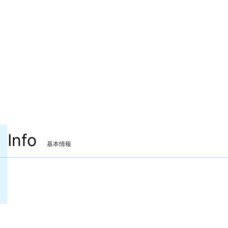
Info
基本情報
装備可能ジョブ
黒魔道士
召喚士
赤魔道士
ピクトマンサー
青魔道士
装備可能レベル
Lv.90 ～