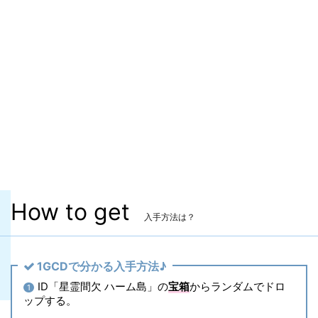
ITEMレベル
625
マーケット取引
✖
染色
✖
ヴィエラ頭防具
✖
主な入手方法
ID
コンテンツ
星霊間欠 ハーム島
How to get
入手方法は？
1GCDで分かる入手方法♪
ID「星霊間欠 ハーム島」の
宝箱
からランダムでドロ
1
ップする。