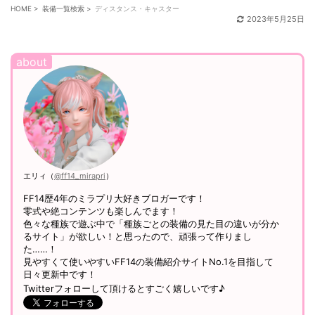
HOME
>
装備一覧検索
>
ディスタンス・キャスター
2023年5月25日
エリィ（
@ff14_mirapri
）
FF14歴4年のミラプリ大好きブロガーです！
零式や絶コンテンツも楽しんでます！
色々な種族で遊ぶ中で「種族ごとの装備の見た目の違いが分か
るサイト」が欲しい！と思ったので、頑張って作りまし
た……！
見やすくて使いやすいFF14の装備紹介サイトNo.1を目指して
日々更新中です！
Twitterフォローして頂けるとすごく嬉しいです♪