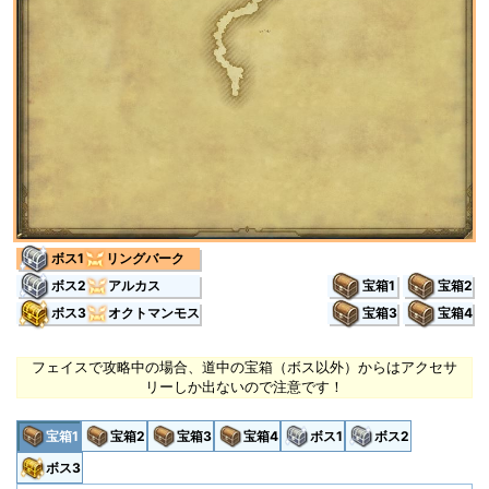
ボス1
リングバーク
ボス2
アルカス
宝箱1
宝箱2
ボス3
オクトマンモス
宝箱3
宝箱4
フェイスで攻略中の場合、道中の宝箱（ボス以外）からはアクセサ
リーしか出ないので注意です！
宝箱1
宝箱2
宝箱3
宝箱4
ボス1
ボス2
ボス3