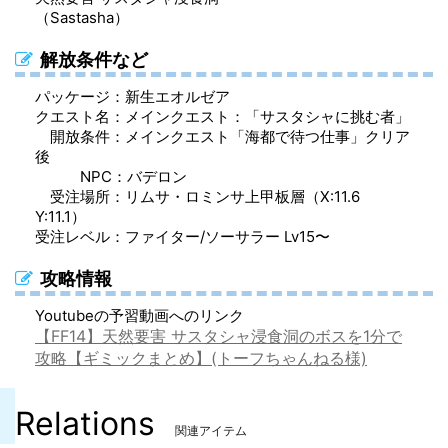
（Sastasha）
ストライカースカート（脚防具）
ストライカーグローブ（手防具）
ストライカースカート（脚防具）
プランダードダックビル（足防具）
解放条件など
アコライトローブ（胴防具）
アコライトハーフグローブ（手防具）
アコライトローブ（胴防具）
プランダードホーバージョン（胴防具）
パッケージ：新生エオルゼア
アコライトスカート（脚防具）
プランダードキャバリエハット（頭防具）
アコライトスカート（脚防具）
パイレーツバンダナ（頭防具）
クエスト名：メインクエスト：「サスタシャに挑む者」
開放条件：メインクエスト「海都で待つ仕事」クリア
後
NPC：バデロン
受注場所：リムサ・ロミンサ上甲板層（X:11.6
Y:11.1）
受注レベル：ファイター/ソーサラー Lv15〜
攻略情報
Youtubeの予習動画へのリンク
【FF14】天然要害 サスタシャ浸食洞のボスを1分で
攻略【ギミックまとめ】(トーフちゃんねる様)
Relations
関連アイテム