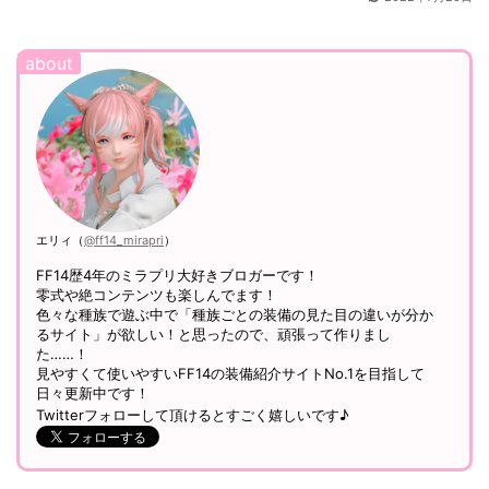
エリィ（
@ff14_mirapri
）
FF14歴4年のミラプリ大好きブロガーです！
零式や絶コンテンツも楽しんでます！
色々な種族で遊ぶ中で「種族ごとの装備の見た目の違いが分か
るサイト」が欲しい！と思ったので、頑張って作りまし
た……！
見やすくて使いやすいFF14の装備紹介サイトNo.1を目指して
日々更新中です！
Twitterフォローして頂けるとすごく嬉しいです♪