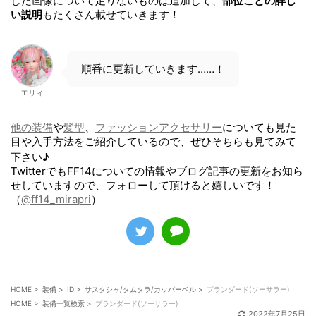
した画像について足りないものは追加して、
部位ごとの詳し
い説明
もたくさん載せていきます！
順番に更新していきます……！
エリィ
他の装備
や
髪型
、
ファッションアクセサリー
についても見た
目や入手方法をご紹介しているので、ぜひそちらも見てみて
下さい♪
TwitterでもFF14についての情報やブログ記事の更新をお知ら
せしていますので、フォローして頂けると嬉しいです！
（
@ff14_mirapri
）
HOME
>
装備
>
ID
>
サスタシャ/タムタラ/カッパーベル
>
プランダード(ソーサラー)
HOME
>
装備一覧検索
>
プランダード(ソーサラー)
2022年7月25日