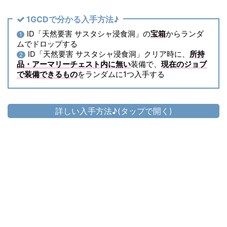
1GCDで分かる入手方法♪
ID「天然要害 サスタシャ浸食洞」の
宝箱
からランダ
1
ムでドロップする
ID「天然要害 サスタシャ浸食洞」クリア時に、
所持
2
品・アーマリーチェスト内に無い
装備で、
現在のジョブ
で装備できるもの
をランダムに1つ入手する
詳しい入手方法♪(タップで開く)
頭防具
▷
プランダードキャバリエハット
▷
プランダードキャバリエハット の入手方法
胴防具
▷
プランダードブリオー
▷
プランダードブリオー の入手方法
足防具
▷
プランダードダックビル