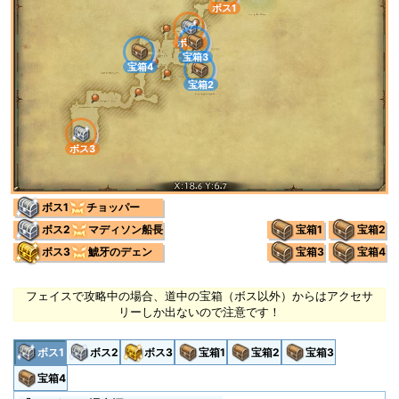
ボス1
ボス2
宝箱3
宝箱4
宝箱2
ボス3
ボス1
チョッパー
ボス2
マディソン船長
宝箱1
宝箱2
ボス3
鯱牙のデェン
宝箱3
宝箱4
フェイスで攻略中の場合、道中の宝箱（ボス以外）からはアクセサ
リーしか出ないので注意です！
ボス1
ボス2
ボス3
宝箱1
宝箱2
宝箱3
宝箱4