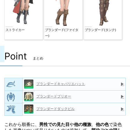
ストライカー
プランダード(ファイタ
プランダード(タンク)
ー)
Point
まとめ
プランダードキャバリエハット
▶
プランダードブリオー
▶
プランダードダックビル
▶
これから順番に、
男性での見た目
や
他の種族
、
他の色
で染色