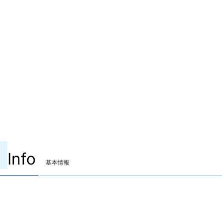
Info
基本情報
装備可能ジョブ
白魔道士
学者
占星術師
賢者
黒魔道士
召喚士