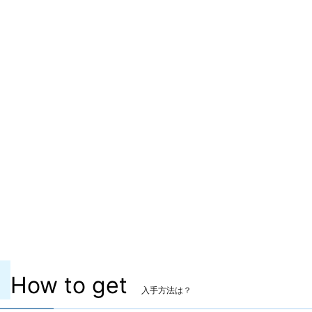
赤魔道士
ピクトマンサー
青魔道士
装備可能レベル
Lv.15 ～
ITEMレベル
17
マーケット取引
〇
染色
〇
ヴィエラ頭防具
✖
主な入手方法
ID
コンテンツ
天然要害 サスタシャ浸食洞
How to get
入手方法は？