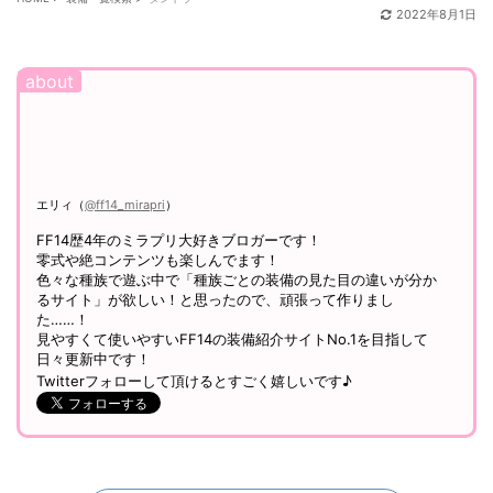
HOME
>
装備一覧検索
>
タントラ
2022年8月1日
エリィ（
@ff14_mirapri
）
FF14歴4年のミラプリ大好きブロガーです！
零式や絶コンテンツも楽しんでます！
色々な種族で遊ぶ中で「種族ごとの装備の見た目の違いが分か
るサイト」が欲しい！と思ったので、頑張って作りまし
た……！
見やすくて使いやすいFF14の装備紹介サイトNo.1を目指して
日々更新中です！
Twitterフォローして頂けるとすごく嬉しいです♪