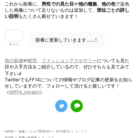
これから順番に、
男性での見た目
や
他の種族
、
他の色
で染色
した画像について足りないものは追加して、
部位ごとの詳し
い説明
もたくさん載せていきます！
順番に更新していきます……！
エリィ
他の装備
や
髪型
、
ファッションアクセサリー
についても見た
目や入手方法をご紹介しているので、ぜひそちらも見てみて
下さい♪
TwitterでもFF14についての情報やブログ記事の更新をお知ら
せしていますので、フォローして頂けると嬉しいです！
（
@ff14_mirapri
）
HOME
>
装備
>
ジョブ専用(AF)
>
AF2(蒼天)
>
タントラ