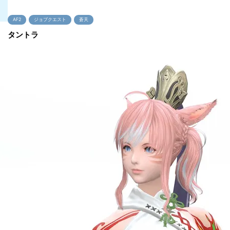
AF2
ジョブクエスト
蒼天
タントラ