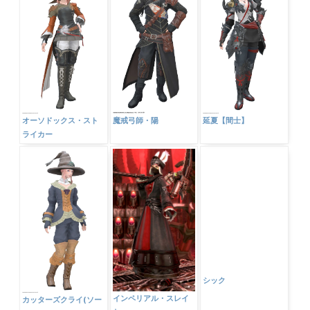
羅漢【槍士】
羅刹【槍士】
ー
オーソドックス・スト
魔戒弓師・陽
延夏【間士】
ライカー