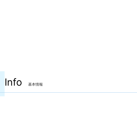
Info
基本情報
装備可能ジョブ
モンク
装備可能レベル
Lv.60 ～
ITEMレベル
210