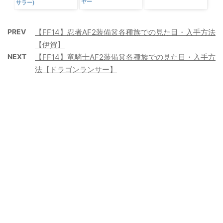
インペリアル・スレイ
カッターズクライ(ソー
シック
ヤー
サラー)
PREV
【FF14】忍者AF2装備👗各種族での見た目・入手方法
【伊賀】
NEXT
【FF14】竜騎士AF2装備👗各種族での見た目・入手方
法【ドラゴンランサー】