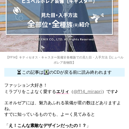
【FF14】キティセオス・キャスター装備👗各種族での見た目・入手方法【ヒュペル
ボレア造物院】
この記事は
のCDが戻る前に読み終われます
ファッション大好き！
ミラプリをこよなく愛する
エリィ
（
@ff14_mirapri
）です♪
エオルゼアには、魅力あふれる装備が星の数ほどありますよ
ね。
すでに知っているものでも、よーく見てみると
「
え！こんな素敵なデザインだったの！？
」