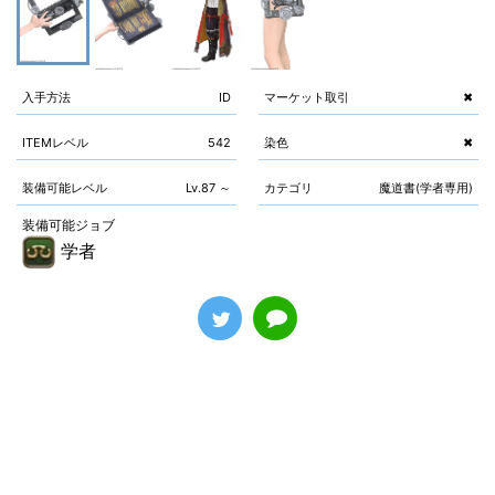
入手方法
ID
マーケット取引
✖
ITEMレベル
542
染色
✖
装備可能レベル
Lv.87 ～
カテゴリ
魔道書(学者専用)
装備可能ジョブ
学者