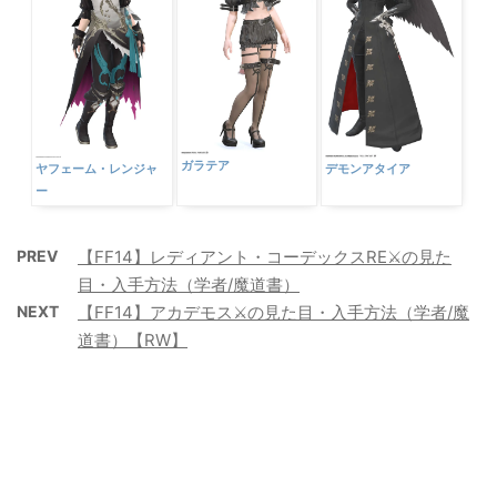
ガラテア
ヤフェーム・レンジャ
デモンアタイア
ー
PREV
【FF14】レディアント・コーデックスRE⚔️の見た
目・入手方法（学者/魔道書）
NEXT
【FF14】アカデモス⚔️の見た目・入手方法（学者/魔
道書）【RW】