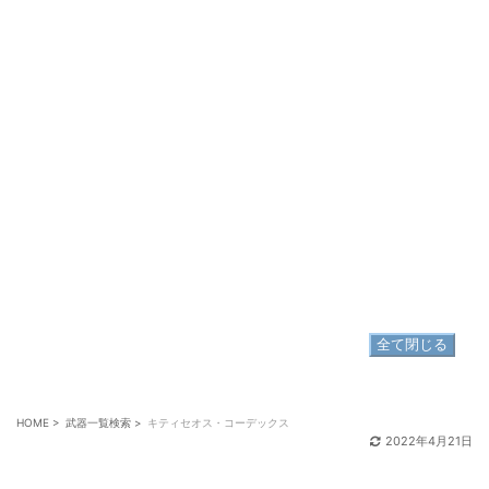
ドロップで入手
「創造環境 ヒュペルボレア造物院」
ボス3
マーケット取引可
禁断装着不可
全て閉じる
HOME
>
武器一覧検索
>
キティセオス・コーデックス
2022年4月21日