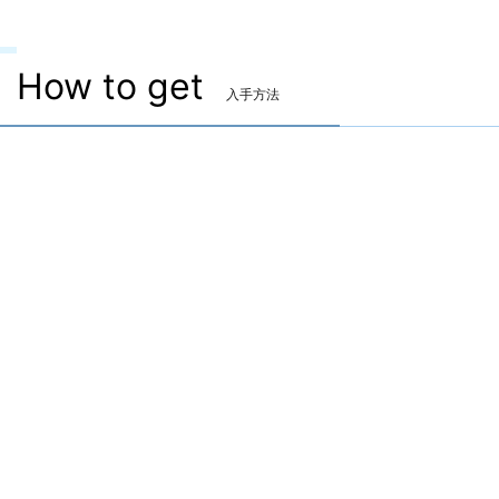
How to get
入手方法
魔道書(学者専用)
▷
キティセオス・コーデックス
▷
キティセオス・コーデックス の 入手方法
ドロップで入手
「創造環境 ヒュペルボレア造物院」
宝箱4