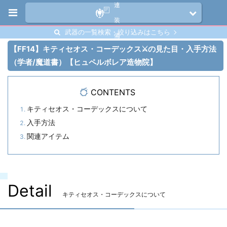
連
装
武器の一覧検索・絞り込みはこちら
備
【FF14】キティセオス・コーデックス⚔️の見た目・入手方法
（学者/魔道書）【ヒュペルボレア造物院】
CONTENTS
キティセオス・コーデックスについて
入手方法
関連アイテム
Detail
キティセオス・コーデックスについて