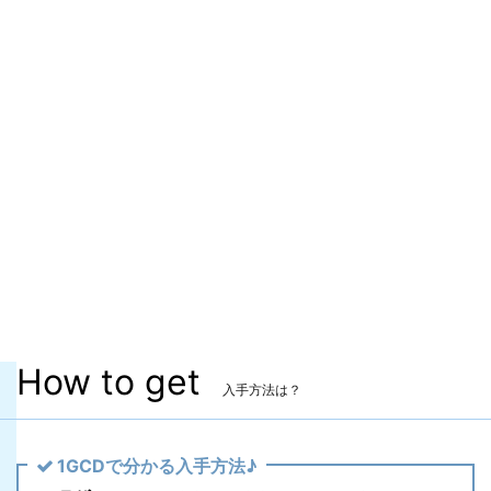
装備可能レベル
Lv.90 ～
ITEMレベル
600
マーケット取引
✖
染色
〇
ヴィエラ頭防具
✖
主な入手方法
トークン
備考
なし
How to get
入手方法は？
1GCDで分かる入手方法♪