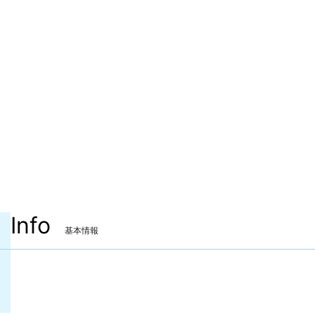
Info
基本情報
装備可能ジョブ
ナイト
戦士
暗黒騎士
ガンブレイカー