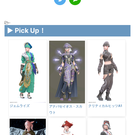
-
▶ Pick Up！
ジェムライズ
クリティカルヒッツA1
アナバセイオス・スカ
ウト