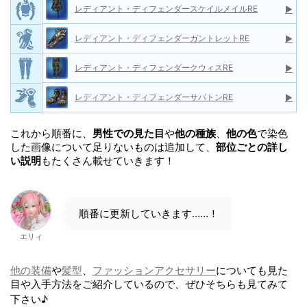
レディアント・ディフェンダースケイルメイルRE
▶
レディアント・ディフェンダーガントレットRE
▶
レディアント・ディフェンダークウィスRE
▶
レディアント・ディフェンダーサバトンRE
▶
これから順番に、
男性での見た目
や
他の種族
、
他の色
で染色
した画像について足りないものは追加して、
部位ごとの詳し
い説明
もたくさん載せていきます！
順番に更新していきます……！
エリィ
他の装備
や
髪型
、
ファッションアクセサリー
についても見た
目や入手方法をご紹介しているので、ぜひそちらも見てみて
下さい♪