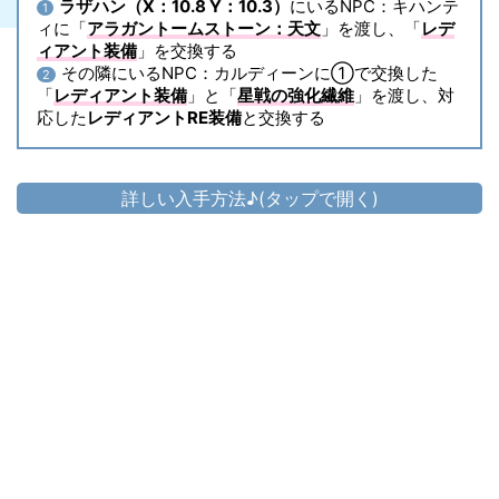
ラザハン（X：10.8 Y：10.3）
にいるNPC：キハンテ
1
ィに「
アラガントームストーン：天文
」を渡し、「
レデ
ィアント装備
」を交換する
その隣にいるNPC：カルディーンに①で交換した
2
「
レディアント装備
」と「
星戦の強化繊維
」を渡し、対
応した
レディアントRE装備
と交換する
詳しい入手方法♪(タップで開く)
頭防具
レディアント・ディフェンダーヘルム
▷
RE
▷
レディアント・ディフェンダーヘルムRE の入手方法
胴防具
レディアント・ディフェンダースケイル
▷
メイルRE
▷
レディアント・ディフェンダースケイルメイルRE の入手方法
手防具
レディアント・ディフェンダーガントレ
▷