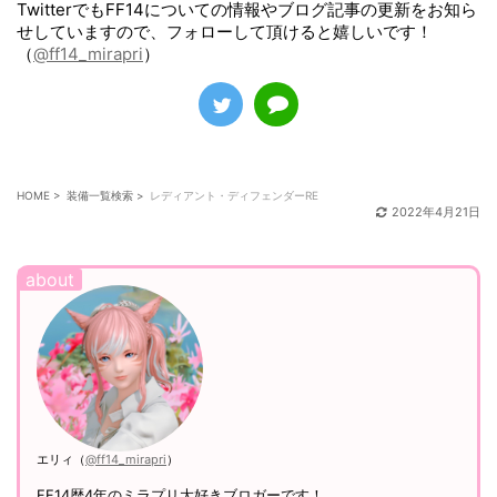
TwitterでもFF14についての情報やブログ記事の更新をお知ら
せしていますので、フォローして頂けると嬉しいです！
（
@ff14_mirapri
）
HOME
>
装備一覧検索
>
レディアント・ディフェンダーRE
2022年4月21日
エリィ（
@ff14_mirapri
）
FF14歴4年のミラプリ大好きブロガーです！