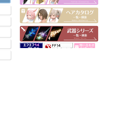
▶ Pick Up！