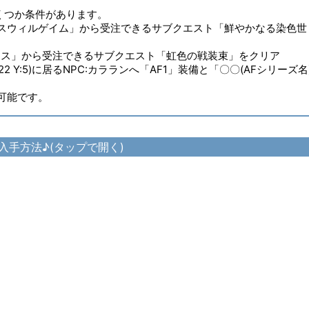
くつか条件があります。
NPC「スウィルゲイム」から受注できるサブクエスト「鮮やかなる染色世
C「アリス」から受注できるサブクエスト「虹色の戦装束」をクリア
Y:5)に居るNPC:カラランへ「AF1」装備と「〇〇(AFシリーズ名
作可能です。
入手方法♪(タップで開く)
ンプルサークレットRE の入手方法