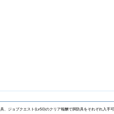
ITEMレベル
55
染色
〇
ヴィエラ頭防具
〇
足防具、ジョブクエスト(Lv50)のクリア報酬で胴防具をそれぞれ入手