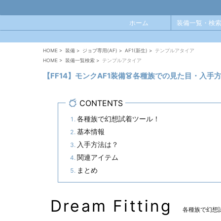
ホーム
装備一覧・検索
HOME
>
装備
>
ジョブ専用(AF)
>
AF1(新生)
>
テンプルアタイア
HOME
>
装備一覧検索
>
テンプルアタイア
【FF14】モンクAF1装備👗各種族での見た目・入
CONTENTS
各種族で幻想試着ツール！
基本情報
入手方法は？
関連アイテム
まとめ
Dream Fitting
各種族で幻想