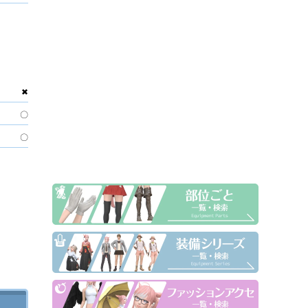
✖
〇
〇