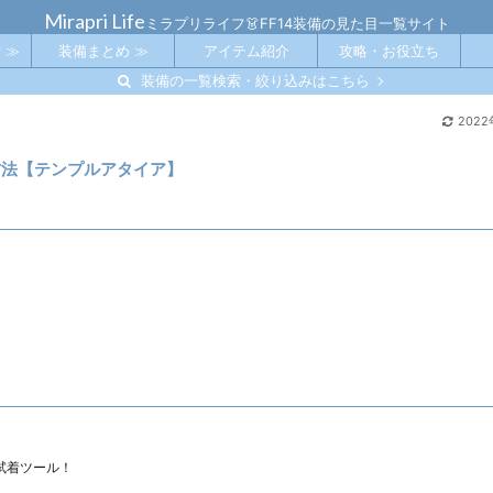
Mirapri Life
ミラプリライフ👗FF14装備の見た目一覧サイト
 ≫
装備まとめ ≫
アイテム紹介
攻略・お役立ち
装備の一覧検索・絞り込みはこちら
202
手方法【テンプルアタイア】
試着ツール！