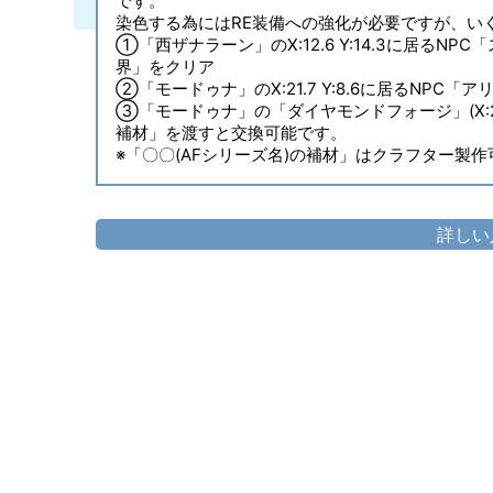
です。
染色する為にはRE装備への強化が必要ですが、い
①「西ザナラーン」のX:12.6 Y:14.3に居る
界」をクリア
②「モードゥナ」のX:21.7 Y:8.6に居るNP
③「モードゥナ」の「ダイヤモンドフォージ」(X:22 
補材」を渡すと交換可能です。
※「〇〇(AFシリーズ名)の補材」はクラフター製
詳しい
頭防具
▷
テンプルサークレットRE
▷
テ
「テンプルサークレット×1」と交換で入手
モードゥナ
X：22.2 Y：5.5
NPC：カカラン
（購入条件付）