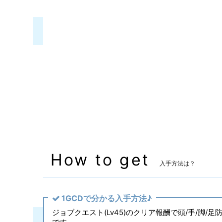
装備可能ジョブ
モンク
装備可能レベル
Lv.50 ～
マーケット取引
✖
主な入手方法
ジョブクエスト
備考
なし
How to get
入手方法は？
1GCDで分かる入手方法♪
ジョブクエスト(Lv45)のクリア報酬で頭/手/脚/