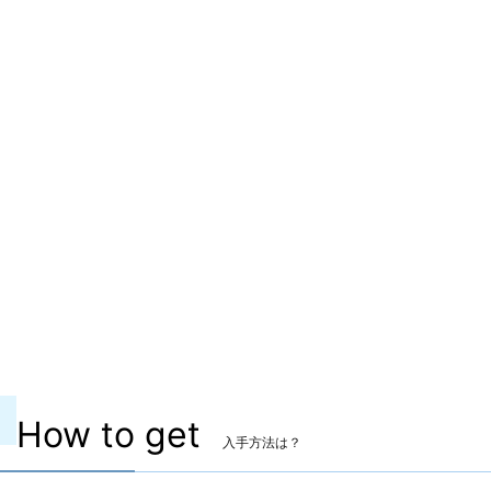
マーケット取引
〇
染色
〇
ヴィエラ頭防具
〇
主な入手方法
クラフター製作
製作レベル
裁縫師 Lv.90 / 革細工師 Lv.90 / 甲冑師
Lv.90
秘伝書
How to get
入手方法は？