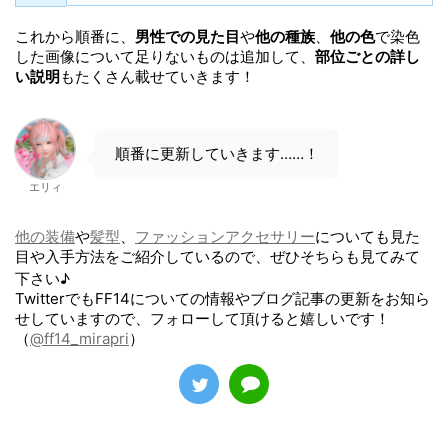
これから順番に、
男性での見た目
や
他の種族
、
他の色
で染色
した画像について足りないものは追加して、
部位ごとの詳し
い説明
もたくさん載せていきます！
順番に更新していきます……！
エリィ
他の装備
や
髪型
、
ファッションアクセサリー
についても見た
目や入手方法をご紹介しているので、ぜひそちらも見てみて
下さい♪
TwitterでもFF14についての情報やブログ記事の更新をお知ら
せしていますので、フォローして頂けると嬉しいです！
（
@ff14_mirapri
）