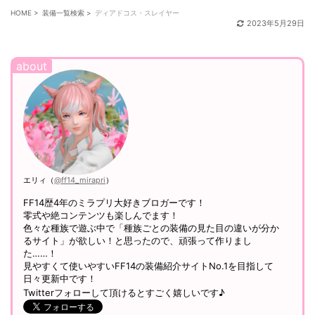
HOME
>
装備一覧検索
>
ディアドコス・スレイヤー
2023年5月29日
エリィ（
@ff14_mirapri
）
FF14歴4年のミラプリ大好きブロガーです！
零式や絶コンテンツも楽しんでます！
色々な種族で遊ぶ中で「種族ごとの装備の見た目の違いが分か
るサイト」が欲しい！と思ったので、頑張って作りまし
た……！
見やすくて使いやすいFF14の装備紹介サイトNo.1を目指して
日々更新中です！
Twitterフォローして頂けるとすごく嬉しいです♪