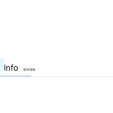
Info
基本情報
装備可能ジョブ
竜騎士
リーパー
装備可能レベル
Lv.90 ～
ITEMレベル
640