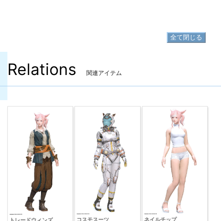
▷
グナースレッグ
▷
グナースレッグ の入手方法
全て閉じる
Relations
関連アイテム
コスモスーツ
ネイルチップ
トレードウィンズ