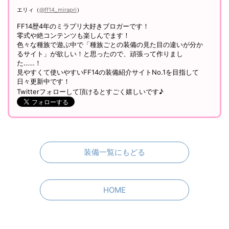
エリィ（
@ff14_mirapri
）
FF14歴4年のミラプリ大好きブロガーです！
零式や絶コンテンツも楽しんでます！
色々な種族で遊ぶ中で「種族ごとの装備の見た目の違いが分か
るサイト」が欲しい！と思ったので、頑張って作りまし
た……！
見やすくて使いやすいFF14の装備紹介サイトNo.1を目指して
日々更新中です！
Twitterフォローして頂けるとすごく嬉しいです♪
装備一覧にもどる
HOME