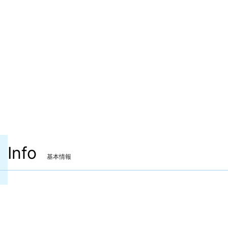
Info
基本情報
装備可能ジョブ
ナイト
戦士
暗黒騎士
ガンブレイカー
白魔道士