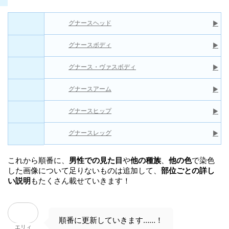
Point
まとめ
グナースヘッド
▶
グナースボディ
▶
グナース・ヴァスボディ
▶
グナースアーム
▶
グナースヒップ
▶
グナースレッグ
▶
これから順番に、
男性での見た目
や
他の種族
、
他の色
で染色
した画像について足りないものは追加して、
部位ごとの詳し
い説明
もたくさん載せていきます！