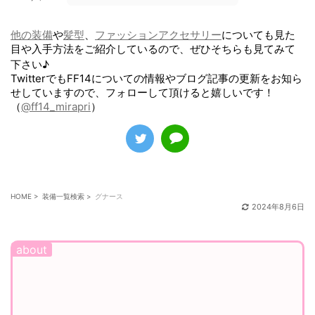
順番に更新していきます……！
エリィ
他の装備
や
髪型
、
ファッションアクセサリー
についても見た
目や入手方法をご紹介しているので、ぜひそちらも見てみて
下さい♪
TwitterでもFF14についての情報やブログ記事の更新をお知ら
せしていますので、フォローして頂けると嬉しいです！
（
@ff14_mirapri
）
HOME
>
装備一覧検索
>
グナース
2024年8月6日