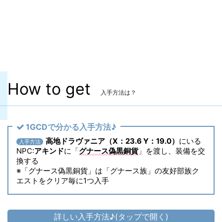
染色
✖
ヴィエラ頭防具
✖
主な入手方法
友好部族
How to get
入手方法は？
1GCDで分かる入手方法♪
高地ドラヴァニア（X：23.6 Y：19.0）
にいる
入手方法
NPC:
アキンド
に「
グナース偽黒銅貨
」を渡し、装備を交
換する
※「グナース偽黒銅貨」は「グナース族」の友好部族ク
エストをクリア毎に1つ入手
詳しい入手方法♪(タップで開く)