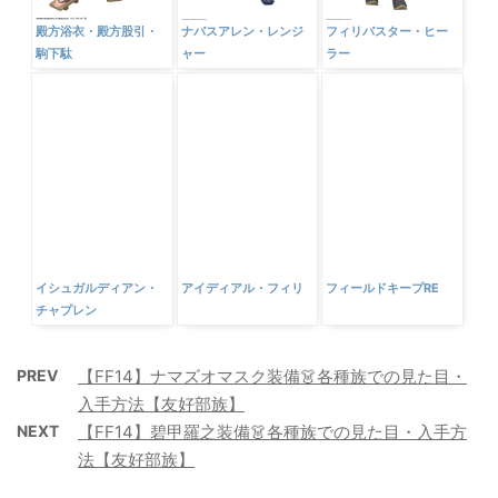
殿方浴衣・殿方股引・
ナバスアレン・レンジ
フィリバスター・ヒー
駒下駄
ャー
ラー
イシュガルディアン・
アイディアル・フィリ
フィールドキープRE
チャプレン
PREV
【FF14】ナマズオマスク装備👗各種族での見た目・
入手方法【友好部族】
NEXT
【FF14】碧甲羅之装備👗各種族での見た目・入手方