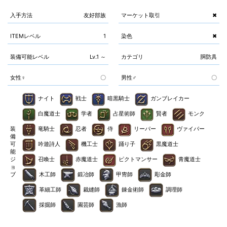
入手方法
友好部族
マーケット取引
✖
ITEMレベル
1
染色
✖
装備可能レベル
Lv.1 ～
カテゴリ
胴防具
女性♀
〇
男性♂
〇
ナイト
戦士
暗黒騎士
ガンブレイカー
白魔道士
学者
占星術師
賢者
モンク
装
竜騎士
忍者
侍
リーパー
ヴァイパー
備
可
吟遊詩人
機工士
踊り子
黒魔道士
能
ジ
召喚士
赤魔道士
ピクトマンサー
青魔道士
ョ
ブ
木工師
鍛冶師
甲冑師
彫金師
革細工師
裁縫師
錬金術師
調理師
採掘師
園芸師
漁師