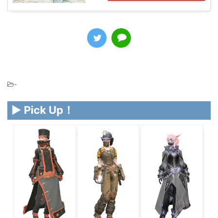
-
▶ Pick Up！