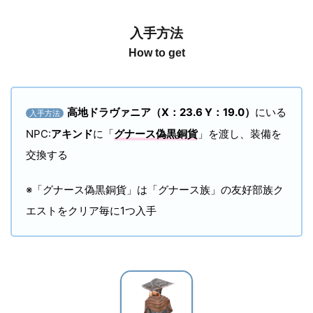
入手方法
How to get
高地ドラヴァニア（X：23.6 Y：19.0）
にいる
入手方法
NPC:
アキンド
に「
グナース偽黒銅貨
」を渡し、装備を
交換する
※「グナース偽黒銅貨」は「グナース族」の友好部族ク
エストをクリア毎に1つ入手