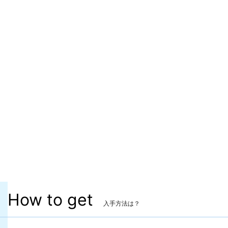
ITEMレベル
450
マーケット取引
〇
染色
〇
ヴィエラ頭防具
✖
主な入手方法
クラフター製作
製作レベル
裁縫師 Lv.80 / 革細工師 Lv.80
秘伝書
How to get
入手方法は？