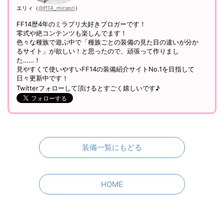
エリィ（
@ff14_mirapri
）
FF14歴4年のミラプリ大好きブロガーです！
零式や絶コンテンツも楽しんでます！
色々な種族で遊ぶ中で「種族ごとの装備の見た目の違いが分か
るサイト」が欲しい！と思ったので、頑張って作りまし
た……！
見やすくて使いやすいFF14の装備紹介サイトNo.1を目指して
日々更新中です！
Twitterフォローして頂けるとすごく嬉しいです♪
装備一覧にもどる
HOME