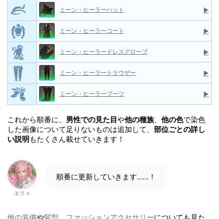
ミーン・ヒーラーハット
▶
ミーン・ヒーラーコート
▶
ミーン・ヒーラードレスグローブ
▶
ミーン・ヒーラートラウザー
▶
ミーン・ヒーラーブーツ
▶
これから順番に、
男性での見た目
や
他の種族
、
他の色
で染色
した画像について足りないものは追加して、
部位ごとの詳し
い説明
もたくさん載せていきます！
順番に更新していきます……！
エリィ
他の装備
や
髪型
、
ファッションアクセサリー
についても見た