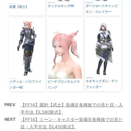
タックルキングRE
ダークホースチャンピ
延夏【術士】
オン・スレイヤー
ネオキングダム・ディ
イディル・パスファイ
ピーチブロッサムイヤ
フェンダー
ンダーRE
リング
PREV
【FF14】羅刹【武士】装備👗各種族での見た目・入
手方法【IL380新式】
NEXT
【FF14】ミーン・キャスター装備👗各種族での見た
目・入手方法【IL450新式】