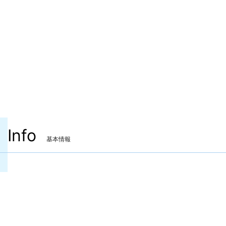
Info
基本情報
装備可能ジョブ
白魔道士
学者
占星術師
賢者
装備可能レベル
Lv.80 ～