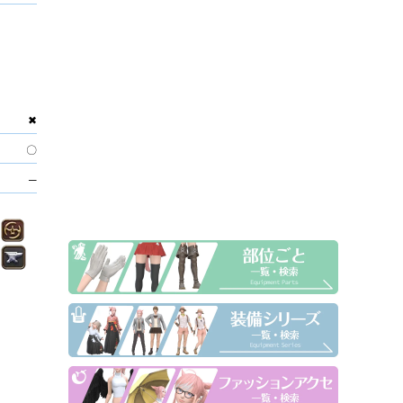
✖
〇
─