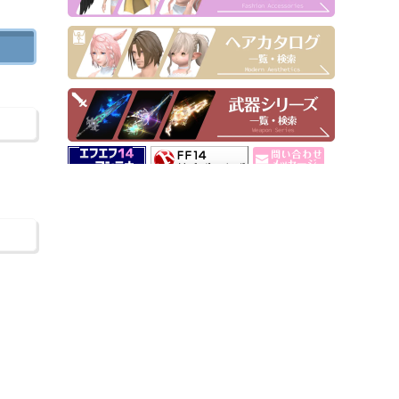
▶ Pick Up！