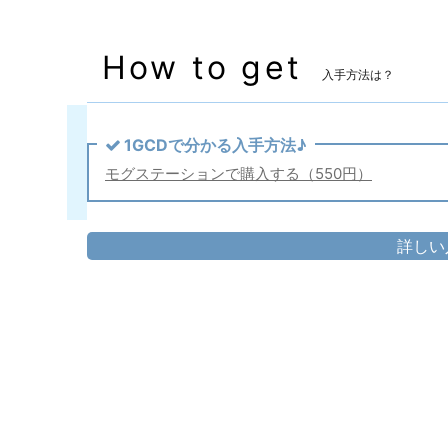
How to get
入手方法は？
1GCDで分かる入手方法♪
モグステーションで購入する（550円）
詳しい
胴防具
▷
殿方水干
足防具
▷
殿方下駄