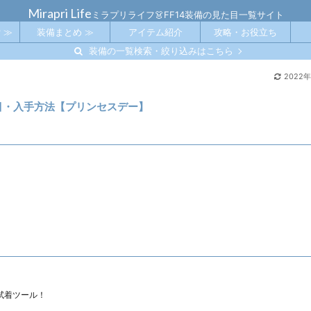
Mirapri Life
ミラプリライフ👗FF14装備の見た目一覧サイト
 ≫
装備まとめ ≫
アイテム紹介
攻略・お役立ち
装備の一覧検索・絞り込みはこちら
2022
た目・入手方法【プリンセスデー】
試着ツール！