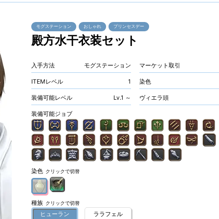
モグステーション
おしゃれ
プリンセスデー
殿方水干衣装セット
入手方法
モグステーション
マーケット取引
ITEMレベル
1
染色
装備可能レベル
Lv.1 ～
ヴィエラ頭
装備可能ジョブ
染色
クリックで切替
種族
クリックで切替
ヒューラン
ララフェル