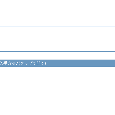
入手方法♪(タップで開く)
▷
殿方水干 の入手方法
▷
殿方下駄 の入手方法