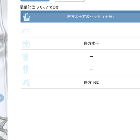
装備部位
クリックで切替
殿方水干衣装セット（全身）
ー
殿方水干
ー
ー
殿方下駄