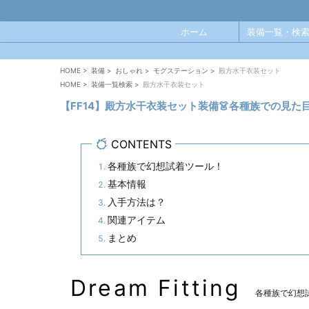
ホーム
装備一覧・検索
HOME
>
装備
>
おしゃれ
>
モグステーション
>
殿方水干衣装セット
HOME
>
装備一覧検索
>
殿方水干衣装セット
【FF14】殿方水干衣装セット装備👗各種族での見
CONTENTS
各種族で幻想試着ツール！
基本情報
入手方法は？
関連アイテム
まとめ
Dream Fitting
各種族で幻想