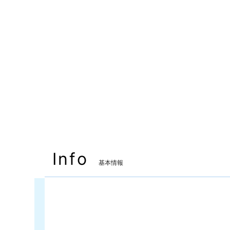
Info
基本情報
装備可能ジョブ
ナイト
戦士
賢者
モンク