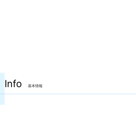
Info
基本情報
装備可能ジョブ
吟遊詩人
機工士
踊り子
装備可能レベル
Lv.90 ～
ITEMレベル
605