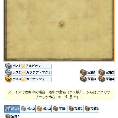
ボス1
アルビオン
ボス2
ガラテア・マグナ
宝箱1
宝箱2
ボス3
カイナッツォ
宝箱3
宝箱4
フェイスで攻略中の場合、道中の宝箱（ボス以外）からはアクセサ
リーしか出ないので注意です！
ボス1
ボス2
ボス3
宝箱1
宝箱2
宝箱3
宝箱4