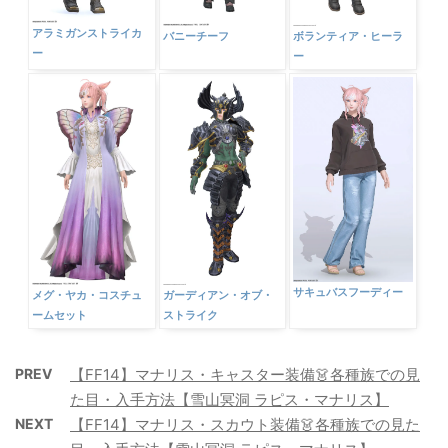
アラミガンストライカ
バニーチーフ
ボランティア・ヒーラ
ー
ー
サキュバスフーディー
メグ・ヤカ・コスチュ
ガーディアン・オブ・
ームセット
ストライク
PREV
【FF14】マナリス・キャスター装備👗各種族での見
た目・入手方法【雪山冥洞 ラピス・マナリス】
NEXT
【FF14】マナリス・スカウト装備👗各種族での見た