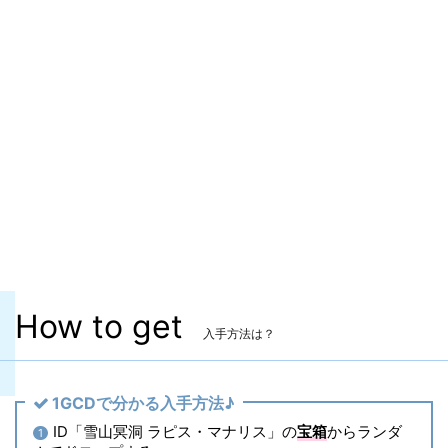
マーケット取引
✖
染色
✖
ヴィエラ頭防具
✖
主な入手方法
ID
コンテンツ
雪山冥洞 ラピス・マナリス
どんな装備？
ボリューム感のあるターバンがかわいいで
す♪
How to get
入手方法は？
1GCDで分かる入手方法♪
ID「雪山冥洞 ラピス・マナリス」の
宝箱
からランダ
1