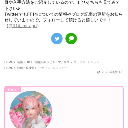
目や入手方法をご紹介しているので、ぜひそちらも見てみて
下さい♪
TwitterでもFF14についての情報やブログ記事の更新をお知ら
せしていますので、フォローして頂けると嬉しいです！
（
@ff14_mirapri
）
HOME
>
装備
>
ID
>
雪山冥洞 ラピス・マナリス
>
マナリス・レンジャー
HOME
>
装備一覧検索
>
マナリス・レンジャー
2023年1月14日