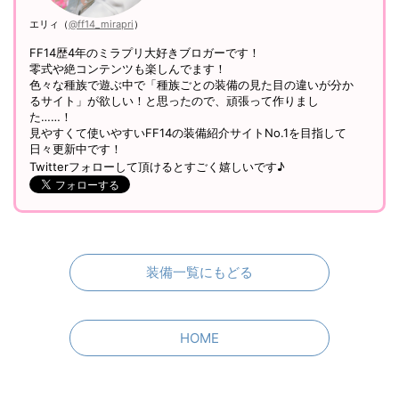
エリィ（
@ff14_mirapri
）
FF14歴4年のミラプリ大好きブロガーです！
零式や絶コンテンツも楽しんでます！
色々な種族で遊ぶ中で「種族ごとの装備の見た目の違いが分か
るサイト」が欲しい！と思ったので、頑張って作りまし
た……！
見やすくて使いやすいFF14の装備紹介サイトNo.1を目指して
日々更新中です！
Twitterフォローして頂けるとすごく嬉しいです♪
装備一覧にもどる
HOME