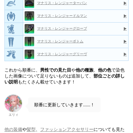
マナリス・レンジャーターバン
▶
マナリス・レンジャードルマン
▶
マナリス・レンジャーグローブ
▶
マナリス・レンジャーボトム
▶
マナリス・レンジャーグリーヴ
▶
これから順番に、
男性での見た目
や
他の種族
、
他の色
で染色
した画像について足りないものは追加して、
部位ごとの詳し
い説明
もたくさん載せていきます！
順番に更新していきます……！
エリィ
他の装備
や
髪型
、
ファッションアクセサリー
についても見た