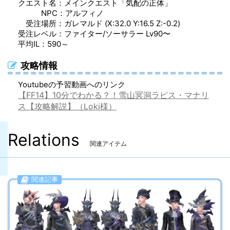
クエスト名：メインクエスト「気配の正体」
NPC：アルフィノ
マナリス・スカウトガントレット（手防具）
マナリス・スカウトメイル（胴防具）
マナリス・ヒーラーハーフグローブ（手防具）
マナリス・ヒーラーブーツ（足防具）
マナリス・ヒーラーハット（頭防具）
マナリス・ヒーラーボトム（脚防具）
受注場所：ガレマルド (X:32.0 Y:16.5 Z:-0.2)
受注レベル：ファイター/ソーサラー Lv90〜
マナリス・スカウトサバトン（足防具）
マナリス・スカウトボトム（脚防具）
平均IL：590～
マナリス・レンジャーグローブ（手防具）
マナリス・レンジャードルマン（胴防具）
攻略情報
マナリス・レンジャーグリーヴ（足防具）
マナリス・レンジャーボトム（脚防具）
Youtubeの予習動画へのリンク
【FF14】10分でわかる？！雪山冥洞ラピス・マナリ
マナリス・キャスタードレスグローブ（手防具）
マナリス・キャスターコート（胴防具）
ス【攻略解説】（Loki様）
マナリス・キャスターブーツ（足防具）
マナリス・キャスタートラウザー（脚防具）
Relations
マナリス・ヒーラーハーフグローブ（手防具）
マナリス・ヒーラーコート（胴防具）
関連アイテム
マナリス・ヒーラーブーツ（足防具）
マナリス・ヒーラーボトム（脚防具）
関連記事