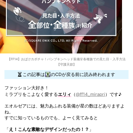
【FF14】おばけカボチャ！パンプキンヘッド装備👗各種族での見た目・入手方法
【守護天節】
この記事は
のCDが戻る前に読み終われます
ファッション大好き！
ミラプリをこよなく愛する
エリィ
（
@ff14_mirapri
）です♪
エオルゼアには、魅力あふれる装備が星の数ほどありますよ
ね。
すでに知っているものでも、よーく見てみると
「
え！こんな素敵なデザインだったの！？
」