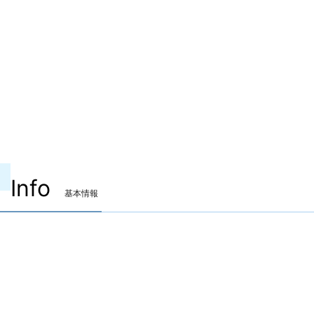
Info
基本情報
装備可能ジョブ
ナイト
戦士
暗黒騎士
ガンブレイカー
白魔道士
学者
占星術師
賢者