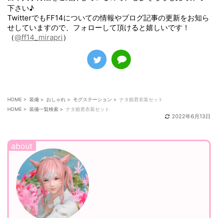
下さい♪
TwitterでもFF14についての情報やブログ記事の更新をお知ら
せしていますので、フォローして頂けると嬉しいです！
（
@ff14_mirapri
）
HOME
>
装備
>
おしゃれ
>
モグステーション
>
ナタ姫君衣装セット
HOME
>
装備一覧検索
>
ナタ姫君衣装セット
2022年6月13日