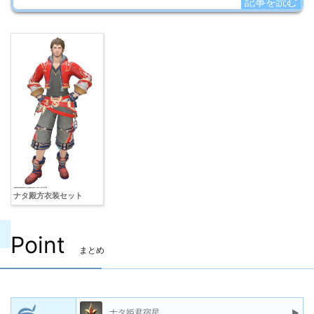
記事を読む
ナタ殿方衣装セット
Point
まとめ
ナタ姫君宿星
▶