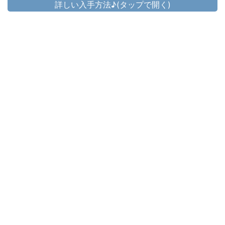
詳しい入手方法♪(タップで開く)
頭防具
▷
ナタ姫君宿星
▷
ナタ姫君宿星 の入手方法
胴防具
▷
ナタ姫君闘着
▷
ナタ姫君闘着 の入手方法
手防具
▷
ナタ姫君手袋
▷
ナタ姫君手袋 の入手方法
脚防具
▷
ナタ姫君脚衣
▷
ナタ姫君脚衣 の入手方法
足防具
▷
ナタ姫君二輪
▷
ナタ姫君二輪 の入手方法