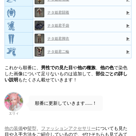
ナタ姫君闘着
▶
ナタ姫君手袋
▶
ナタ姫君脚衣
▶
ナタ姫君二輪
▶
これから順番に、
男性での見た目
や
他の種族
、
他の色
で染色
した画像について足りないものは追加して、
部位ごとの詳し
い説明
もたくさん載せていきます！
順番に更新していきます……！
エリィ
他の装備
や
髪型
、
ファッションアクセサリー
についても見た
目や入手方法をご紹介しているので、ぜひそちらも見てみて