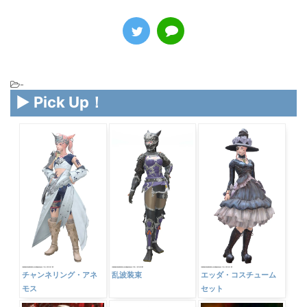
-
▶ Pick Up！
チャンネリング・アネ
乱波装束
エッダ・コスチューム
モス
セット