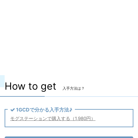
ヴィエラ頭防具
〇
主な入手方法
モグステーション
価格
1,980円（税込） 【セット価格】
備考
なし
どんな装備？
中国の神様「哪吒」をモチーフとした衣装
セットです。
How to get
入手方法は？
1GCDで分かる入手方法♪
モグステーションで購入する（1,980円）