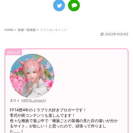
HOME
>
装備一覧検索
>
スプリガンキャップ
2022年10月4日
エリィ（
@ff14_mirapri
）
FF14歴4年のミラプリ大好きブロガーです！
零式や絶コンテンツも楽しんでます！
色々な種族で遊ぶ中で「種族ごとの装備の見た目の違いが分か
るサイト」が欲しい！と思ったので、頑張って作りまし
た……！