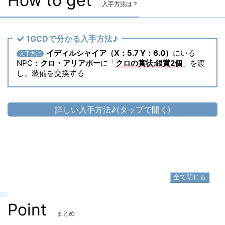
How to get
入手方法は？
1GCDで分かる入手方法♪
イディルシャイア（X：5.7 Y：6.0）
にいる
入手方法
NPC：
クロ・アリアポー
に「
クロの賞状:銀賞2個
」を渡
し、装備を交換する
詳しい入手方法♪(タップで開く)
頭防具
▷
スプリガンキャップ
▷
スプリガンキャップ の入手方法
全て閉じる
Point
まとめ