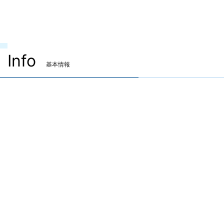
Info
基本情報
装備可能ジョブ
ナイト
戦士
暗黒騎士
ガンブレイカー
白魔道士
学者
占星術師
賢者
モンク
竜騎士
忍者
侍
リーパー
ヴァイパー
吟遊詩人
機工士
踊り子
黒魔道士
召喚士
赤魔道士
ピクトマンサー
青魔道士