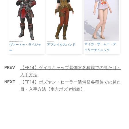
マイカ・ザ・ムー・デ
ヴァートゥ・ラベジャ
アフレイタスハンド
イリーチュニック
ー
PREV
【FF14】ゲイラキャップ装備👗各種族での見た目・
入手方法
NEXT
【FF14】ボズヤン・ヒーラー装備👗各種族での見た
目・入手方法【南方ボズヤ戦線】