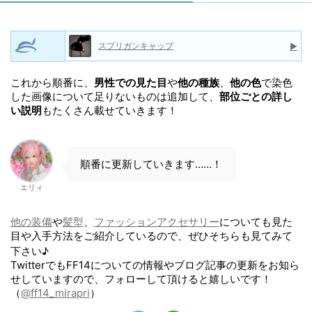
スプリガンキャップ
▶
これから順番に、
男性での見た目
や
他の種族
、
他の色
で染色
した画像について足りないものは追加して、
部位ごとの詳し
い説明
もたくさん載せていきます！
順番に更新していきます……！
エリィ
他の装備
や
髪型
、
ファッションアクセサリー
についても見た
目や入手方法をご紹介しているので、ぜひそちらも見てみて
下さい♪
TwitterでもFF14についての情報やブログ記事の更新をお知ら
せしていますので、フォローして頂けると嬉しいです！
（
@ff14_mirapri
）