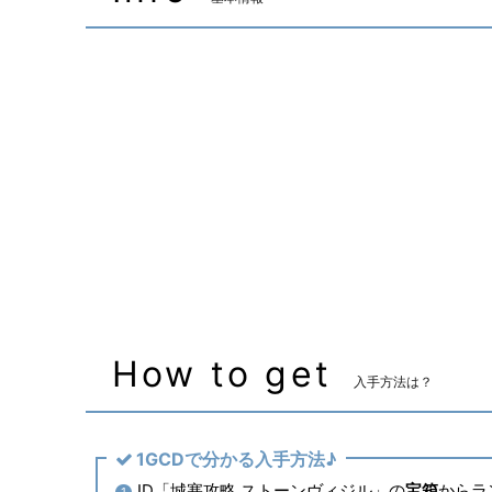
装備可能ジョブ
ナイト
戦士
装備可能レベル
Lv.41 ～
マーケット取引
✖
主な入手方法
ID
How to get
入手方法は？
1GCDで分かる入手方法♪
ID「城塞攻略 ストーンヴィジル」の
宝箱
からラ