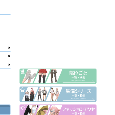
✖
✖
✖