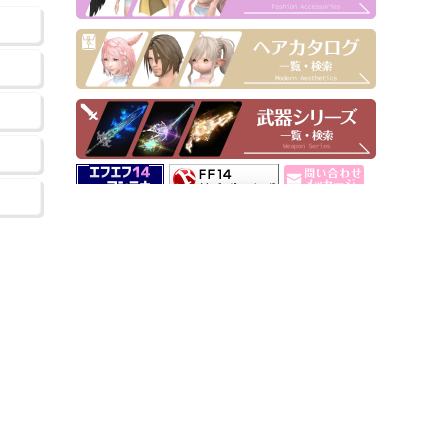
▶ Pick Up！