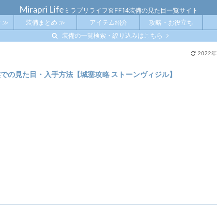
Mirapri Life
ミラプリライフ👗FF14装備の見た目一覧サイト
 ≫
装備まとめ ≫
アイテム紹介
攻略・お役立ち
装備の一覧検索・絞り込みはこちら
2022
種族での見た目・入手方法【城塞攻略 ストーンヴィジル】