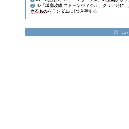
1
ID「城塞攻略 ストーンヴィジル」クリア時に、
2
きるもの
をランダムに1つ入手する
詳しい
頭防具
▷
ヴィジルコイフ
胴防具
▷
ヴィジルホーバージョン
▷
ヴ
手防具
▷
ヴィジルヴァンブレイス
▷
ヴ
脚防具
▷
ヴィジルスカート