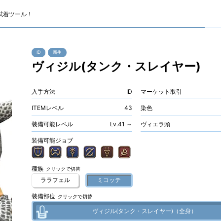
試着ツール！
ID
新生
ヴィジル(タンク・スレイヤー)
入手方法
ID
マーケット取引
ITEMレベル
43
染色
装備可能レベル
Lv.41 ～
ヴィエラ頭
装備可能ジョブ
種族
クリックで切替
ララフェル
ミコッテ
装備部位
クリックで切替
ヴィジル(タンク・スレイヤー)（全身）