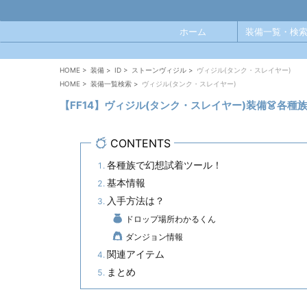
ホーム
装備一覧・検索
HOME
>
装備
>
ID
>
ストーンヴィジル
>
ヴィジル(タンク・スレイヤー)
HOME
>
装備一覧検索
>
ヴィジル(タンク・スレイヤー)
【FF14】ヴィジル(タンク・スレイヤー)装備👗各
CONTENTS
各種族で幻想試着ツール！
基本情報
入手方法は？
ドロップ場所わかるくん
ダンジョン情報
関連アイテム
まとめ