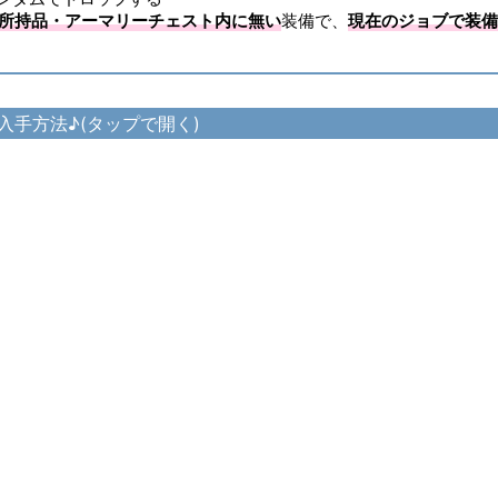
所持品・アーマリーチェスト内に無い
装備で、
現在のジョブで装備
入手方法♪(タップで開く)
▷
ヴィジルコイフ の入手方法
ィジルホーバージョン の入手方法
ィジルヴァンブレイス の入手方法