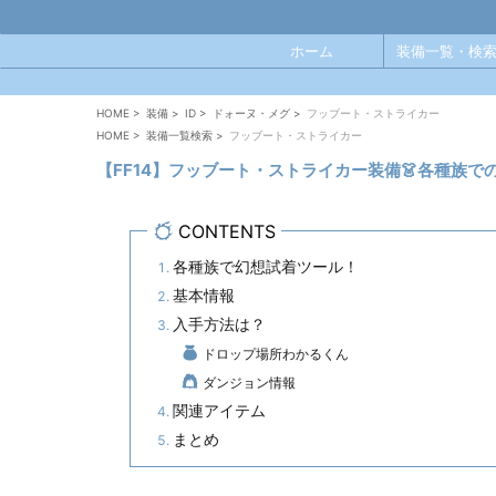
ホーム
装備一覧・検索
HOME
>
装備
>
ID
>
ドォーヌ・メグ
>
フッブート・ストライカー
HOME
>
装備一覧検索
>
フッブート・ストライカー
【FF14】フッブート・ストライカー装備👗各種族
CONTENTS
各種族で幻想試着ツール！
基本情報
入手方法は？
ドロップ場所わかるくん
ダンジョン情報
関連アイテム
まとめ