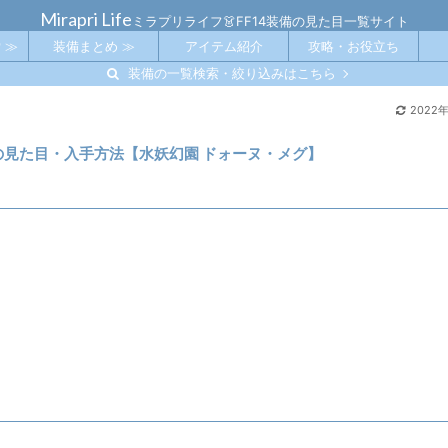
Mirapri Life
ミラプリライフ👗FF14装備の見た目一覧サイト
 ≫
装備まとめ ≫
アイテム紹介
攻略・お役立ち
装備の一覧検索・絞り込みはこちら
2022
での見た目・入手方法【水妖幻園 ドォーヌ・メグ】