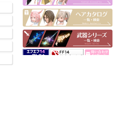
▶ Pick Up！