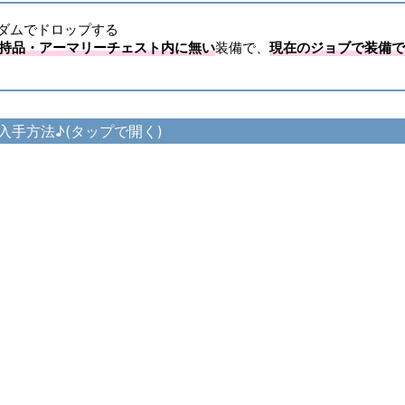
ダムでドロップする
持品・アーマリーチェスト内に無い
装備で、
現在のジョブで装備で
入手方法♪(タップで開く)
レット
ト・ストライカーサークレット の入手方法
ット
ト・ストライカージャケット の入手方法
レット
ト・ストライカーガントレット の入手方法