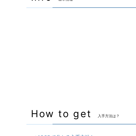
装備可能ジョブ
モンク
侍
装備可能レベル
Lv.73 ～
マーケット取引
✖
主な入手方法
ID
備考
なし
How to get
入手方法は？