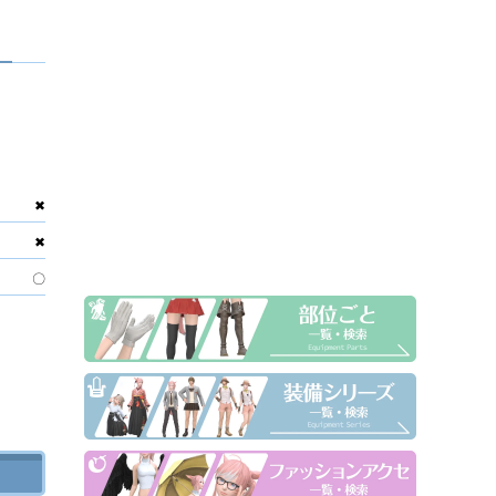
✖
✖
〇