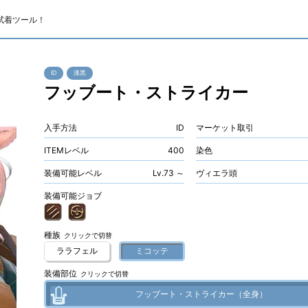
試着ツール！
ID
漆黒
フッブート・ストライカー
入手方法
ID
マーケット取引
ITEMレベル
400
染色
装備可能レベル
Lv.73 ～
ヴィエラ頭
装備可能ジョブ
種族
クリックで切替
ララフェル
ミコッテ
装備部位
クリックで切替
フッブート・ストライカー（全身）