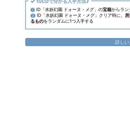
1GCDで分かる入手方法♪
ID「水妖幻園 ドォーヌ・メグ」の
宝箱
からラン
1
ID「水妖幻園 ドォーヌ・メグ」クリア時に、
所
2
るもの
をランダムに1つ入手する
詳しい
頭防具
▷
フッブート・ストライカーサーク
▷
フッブー
胴防具
▷
フッブート・ストライカージャケ
▷
フッブー
手防具
▷
フッブート・ストライカーガント
▷
フッブー
脚防具