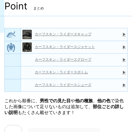
Point
まとめ
カーフスキン・ライダースキャップ
▶
カーフスキン・ライダースジャケット
▶
カーフスキン・ライダースグローブ
▶
カーフスキン・ライダースボトム
▶
カーフスキン・ライダースシューズ
▶
これから順番に、
男性での見た目
や
他の種族
、
他の色
で染色
した画像について足りないものは追加して、
部位ごとの詳し
い説明
もたくさん載せていきます！