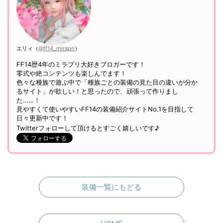
エリィ（
@ff14_mirapri
）
FF14歴4年のミラプリ大好きブロガーです！
零式や絶コンテンツも楽しんでます！
色々な種族で遊ぶ中で「種族ごとの装備の見た目の違いが分か
るサイト」が欲しい！と思ったので、頑張って作りまし
た……！
見やすくて使いやすいFF14の装備紹介サイトNo.1を目指して
日々更新中です！
Twitterフォローして頂けるとすごく嬉しいです♪
装備一覧にもどる