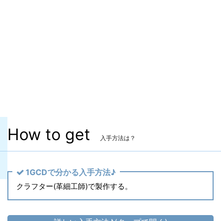
ヴィエラ頭防具
✖
主な入手方法
クラフター製作
製作レベル
革細工師 Lv.80
秘伝書
備考
なし
How to get
入手方法は？
1GCDで分かる入手方法♪
クラフター(革細工師)で製作する。