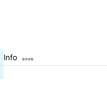
Info
基本情報
装備可能ジョブ
ナイト
戦士
暗黒騎士
ガンブレイカー
白魔道士
学者
占星術師
賢者
モンク
竜騎士
忍者