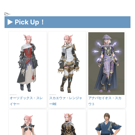
-
▶ Pick Up！
オーソドックス・スレ
スカエウァ・レンジャ
アナバセイオス・スカ
イヤー
ーRE
ウト