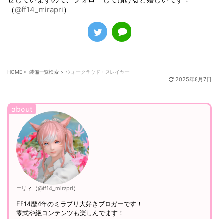
（
@ff14_mirapri
）
HOME
>
装備一覧検索
>
ウォークラウド・スレイヤー
2025年8月7日
エリィ（
@ff14_mirapri
）
FF14歴4年のミラプリ大好きブロガーです！
零式や絶コンテンツも楽しんでます！