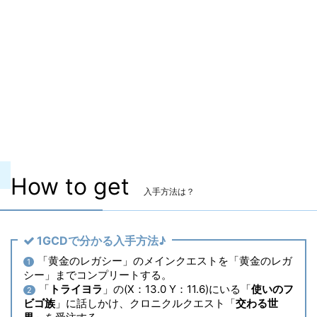
マーケット取引
✖
染色
〇
ヴィエラ頭防具
〇
主な入手方法
アライアンスレイド
コンテンツ
サンドリア：ザ・セカンドウォーク
How to get
入手方法は？
1GCDで分かる入手方法♪
「黄金のレガシー」のメインクエストを「黄金のレガ
1
シー」までコンプリートする。
「
トライヨラ
」の(X：13.0 Y：11.6)にいる「
使いのフ
2
ビゴ族
」に話しかけ、クロニクルクエスト「
交わる世