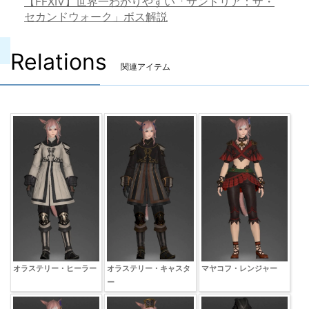
【FFXIV】世界一わかりやすい「サンドリア：ザ・
セカンドウォーク」ボス解説
Relations
関連アイテム
オラステリー・ヒーラー
オラステリー・キャスタ
マヤコフ・レンジャー
ー