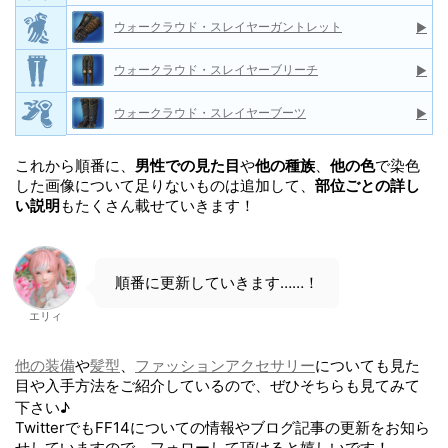
ウォークラウド・スレイヤーガントレット
▶
ウォークラウド・スレイヤーブリーチ
▶
ウォークラウド・スレイヤーブーツ
▶
これから順番に、
男性での見た目
や
他の種族
、
他の色
で染色
した画像について足りないものは追加して、
部位ごとの詳し
い説明
もたくさん載せていきます！
順番に更新していきます……！
エリィ
他の装備
や
髪型
、
ファッションアクセサリー
についても見た
目や入手方法をご紹介しているので、ぜひそちらも見てみて
下さい♪
TwitterでもFF14についての情報やブログ記事の更新をお知ら
せしていますので、フォローして頂けると嬉しいです！