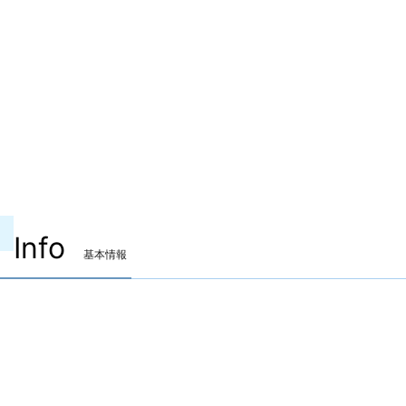
Info
基本情報
装備可能ジョブ
竜騎士
リーパー
装備可能レベル
Lv.100 ～
ITEMレベル
750