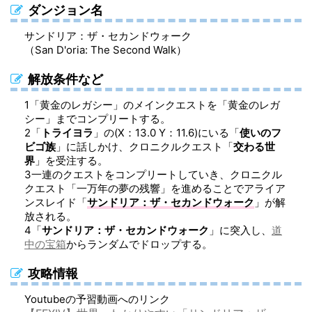
ダンジョン名
サンドリア：ザ・セカンドウォーク
（San D'oria: The Second Walk）
解放条件など
1
「黄金のレガシー」のメインクエストを「黄金のレガ
シー」までコンプリートする。
2
「
トライヨラ
」の(X：13.0 Y：11.6)にいる「
使いのフ
ビゴ族
」に話しかけ、クロニクルクエスト「
交わる世
界
」を受注する。
3
一連のクエストをコンプリートしていき、クロニクル
クエスト「一万年の夢の残響」を進めることでアライア
ンスレイド「
サンドリア：ザ・セカンドウォーク
」が解
放される。
4
「
サンドリア：ザ・セカンドウォーク
」に突入し、
道
中の宝箱
からランダムでドロップする。
攻略情報
Youtubeの予習動画へのリンク