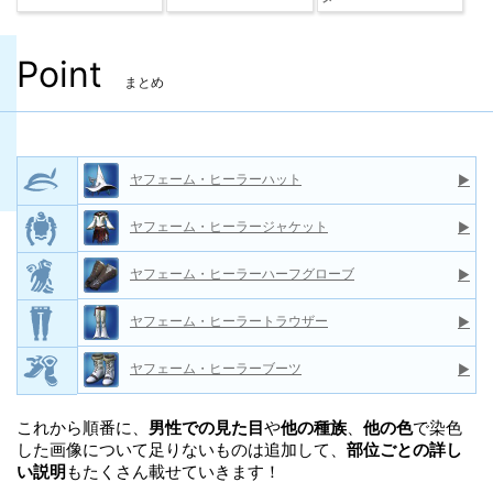
Point
まとめ
ヤフェーム・ヒーラーハット
▶
ヤフェーム・ヒーラージャケット
▶
ヤフェーム・ヒーラーハーフグローブ
▶
ヤフェーム・ヒーラートラウザー
▶
ヤフェーム・ヒーラーブーツ
▶
これから順番に、
男性での見た目
や
他の種族
、
他の色
で染色
した画像について足りないものは追加して、
部位ごとの詳し
い説明
もたくさん載せていきます！