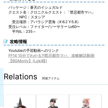
パッケージ：蒼天のイシュガルド
クエスト名：クロニクルクエスト：「禁忌都市マハ」
NPC：スタシア
受注場所：アバラシア雲海（X:6.2 Y:5.8）
受注レベル：ファイター/ソーサラー Lv60〜
平均IL：235～
攻略情報
Youtubeの予習動画へのリンク
FF14 15分でわかる?!禁忌都市マハ 攻略解説動画
【BGMonly】(Loki様)
Relations
関連アイテム