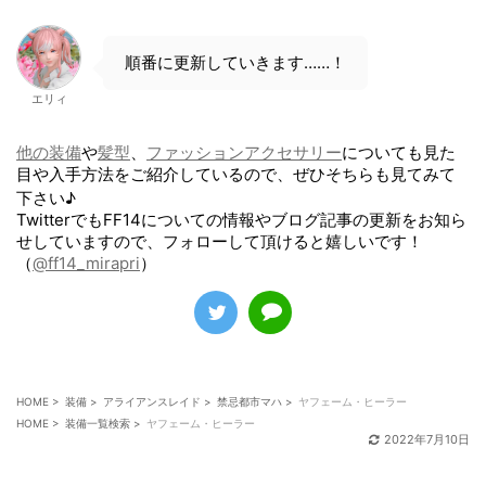
順番に更新していきます……！
エリィ
他の装備
や
髪型
、
ファッションアクセサリー
についても見た
目や入手方法をご紹介しているので、ぜひそちらも見てみて
下さい♪
TwitterでもFF14についての情報やブログ記事の更新をお知ら
せしていますので、フォローして頂けると嬉しいです！
（
@ff14_mirapri
）
HOME
>
装備
>
アライアンスレイド
>
禁忌都市マハ
>
ヤフェーム・ヒーラー
HOME
>
装備一覧検索
>
ヤフェーム・ヒーラー
2022年7月10日