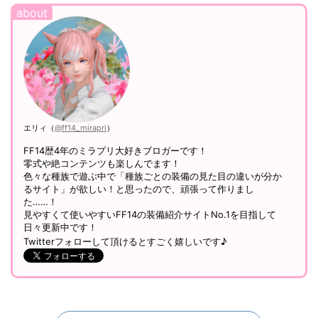
エリィ（
@ff14_mirapri
）
FF14歴4年のミラプリ大好きブロガーです！
零式や絶コンテンツも楽しんでます！
色々な種族で遊ぶ中で「種族ごとの装備の見た目の違いが分か
るサイト」が欲しい！と思ったので、頑張って作りまし
た……！
見やすくて使いやすいFF14の装備紹介サイトNo.1を目指して
日々更新中です！
Twitterフォローして頂けるとすごく嬉しいです♪