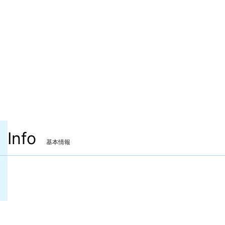
Info
基本情報
装備可能ジョブ
白魔道士
学者
占星術師
賢者
装備可能レベル
Lv.60 ～