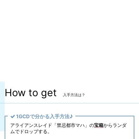
ITEMレベル
230
マーケット取引
✖
染色
✖
ヴィエラ頭防具
✖
主な入手方法
アライアンスレイド
コンテンツ
禁忌都市マハ
How to get
入手方法は？
1GCDで分かる入手方法♪
アライアンスレイド「禁忌都市マハ」の
宝箱
からランダ
ムでドロップする。