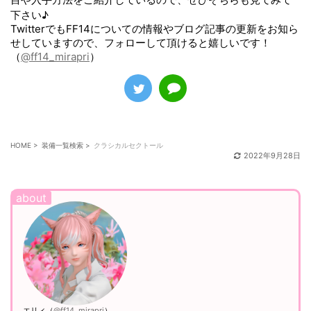
下さい♪
TwitterでもFF14についての情報やブログ記事の更新をお知ら
せしていますので、フォローして頂けると嬉しいです！
（
@ff14_mirapri
）
HOME
>
装備一覧検索
>
クラシカルセクトール
2022年9月28日
エリィ（
@ff14_mirapri
）