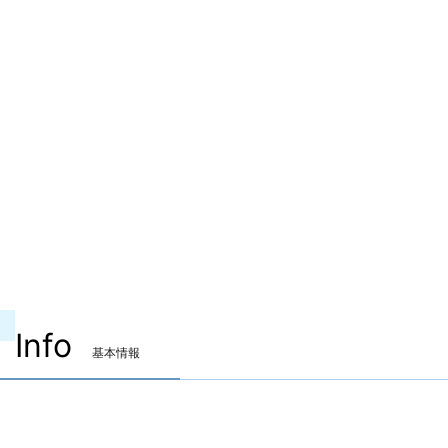
Info
基本情報
装備可能ジョブ
モンク
侍