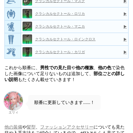
クラシカルセクトール・マスク
▶
クラシカルセクトール・ロリカ
▶
クラシカルセクトール・マニカ
▶
クラシカルセクトール・ロインクロス
▶
クラシカルセクトール・カリガ
▶
これから順番に、
男性での見た目
や
他の種族
、
他の色
で染色
した画像について足りないものは追加して、
部位ごとの詳し
い説明
もたくさん載せていきます！
順番に更新していきます……！
エリィ
他の装備
や
髪型
、
ファッションアクセサリー
についても見た
目や入手方法をご紹介しているので、ぜひそちらも見てみて