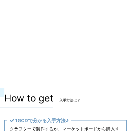
装備可能レベル
Lv.90 ～
ITEMレベル
580
マーケット取引
〇
染色
〇
ヴィエラ頭防具
〇
主な入手方法
クラフター製作
製作レベル
Lv.
How to get
入手方法は？
1GCDで分かる入手方法♪
クラフターで製作するか、マーケットボードから購入す