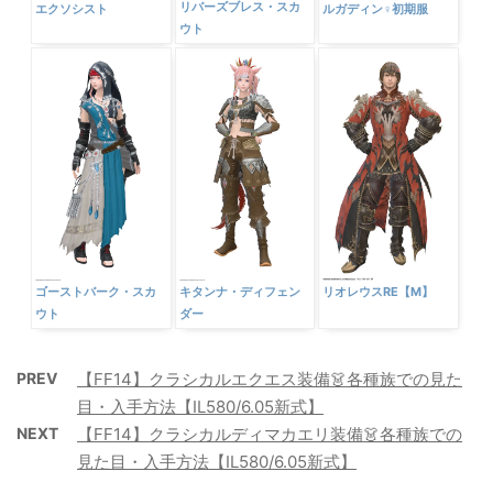
リバーズブレス・スカ
エクソシスト
ルガディン♀初期服
ウト
ゴーストバーク・スカ
キタンナ・ディフェン
リオレウスRE【M】
ウト
ダー
PREV
【FF14】クラシカルエクエス装備👗各種族での見た
目・入手方法【IL580/6.05新式】
NEXT
【FF14】クラシカルディマカエリ装備👗各種族での
見た目・入手方法【IL580/6.05新式】