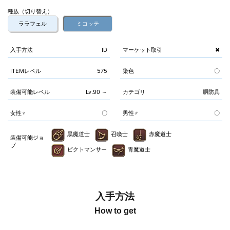
種族（切り替え）
ララフェル
ミコッテ
入手方法
ID
マーケット取引
✖
ITEMレベル
575
染色
〇
装備可能レベル
Lv.90 ～
カテゴリ
胴防具
女性♀
〇
男性♂
〇
黒魔道士
召喚士
赤魔道士
装備可能ジョ
ブ
ピクトマンサー
青魔道士
入手方法
How to get