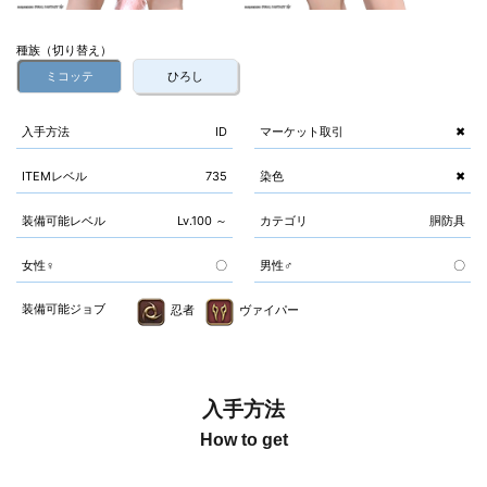
種族（切り替え）
ミコッテ
ひろし
入手方法
ID
マーケット取引
✖
ITEMレベル
735
染色
✖
装備可能レベル
Lv.100 ～
カテゴリ
胴防具
女性♀
〇
男性♂
〇
装備可能ジョブ
忍者
ヴァイパー
入手方法
How to get