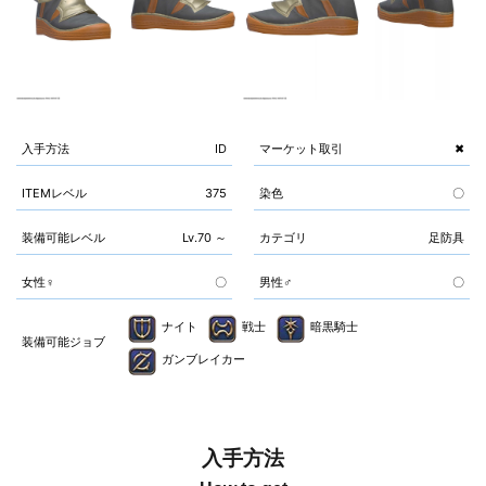
入手方法
ID
マーケット取引
✖
ITEMレベル
375
染色
〇
装備可能レベル
Lv.70 ～
カテゴリ
足防具
女性♀
〇
男性♂
〇
ナイト
戦士
暗黒騎士
装備可能ジョブ
ガンブレイカー
入手方法