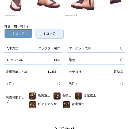
種族（切り替え）
ミコッテ
ミコッテ
入手方法
クラフター製作
マーケット取引
〇
ITEMレベル
663
染色
〇
装備可能レベル
Lv.94 ～
カテゴリ
足防具
女性♀
〇
男性♂
〇
黒魔道士
召喚士
赤魔道士
装備可能ジョ
ブ
ピクトマンサー
青魔道士