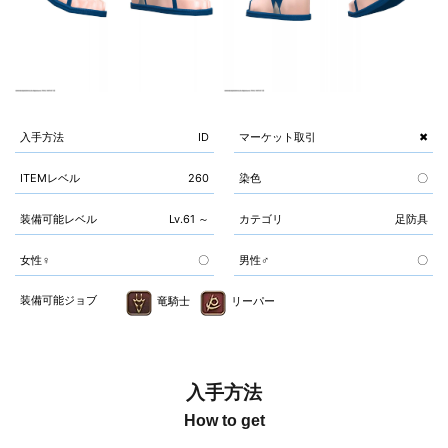
入手方法
ID
マーケット取引
✖
ITEMレベル
260
染色
〇
装備可能レベル
Lv.61 ～
カテゴリ
足防具
女性♀
〇
男性♂
〇
装備可能ジョブ
竜騎士
リーパー
入手方法
How to get