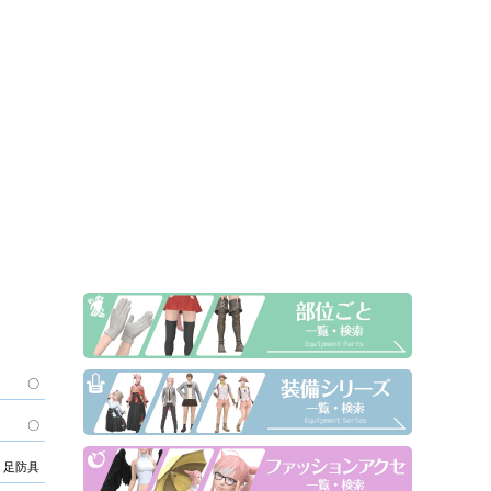
〇
〇
足防具