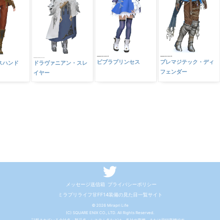
ビブラプリンセス
プレマジテック・ディ
スハンド
ドラヴァニアン・スレ
フェンダー
イヤー
メッセージ送信箱
プライバシーポリシー
ミラプリライフ👗FF14装備の見た目一覧サイト
© 2026 Mirapri Life
(C) SQUARE ENIX CO., LTD. All Rights Reserved.