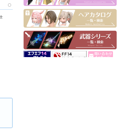
〇
士
▶ Pick Up！