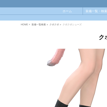
ホーム
装備一覧・検索
HOME
>
装備一覧検索
>
クポクポ
>
クポクポシューズ
ク