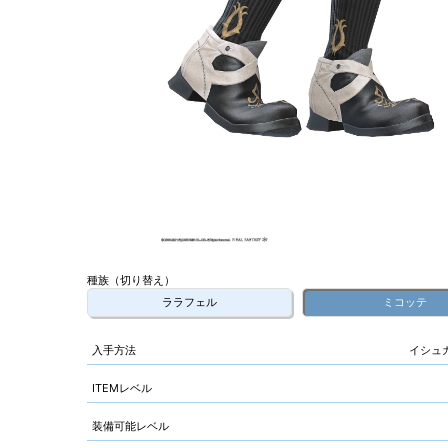
種族（切り替え）
ララフェル
ミコッテ
入手方法
イシュ
ITEMレベル
装備可能レベル