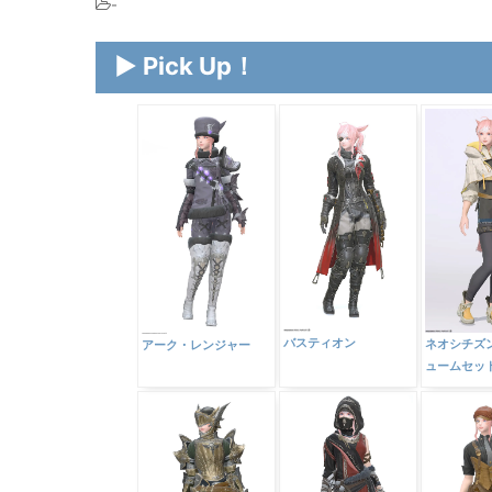
-
▶ Pick Up！
バスティオン
ネオシチズ
アーク・レンジャー
ュームセッ