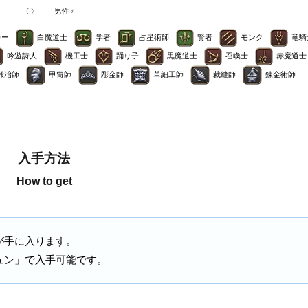
〇
男性♂
カー
白魔道士
学者
占星術師
賢者
モンク
竜騎
吟遊詩人
機工士
踊り子
黒魔道士
召喚士
赤魔道士
鍛冶師
甲冑師
彫金師
革細工師
裁縫師
錬金術師
入手方法
How to get
が手に入ります。
ュン」で入手可能です。