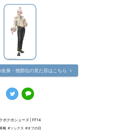
の
全身・他部位の見た目はこちら
クポクポシューズ | FF14
#革靴
#ソックス
#オフの日