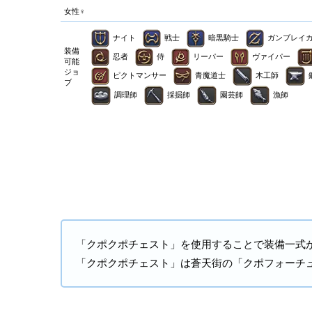
女性♀
ナイト
戦士
暗黒騎士
ガンブレイ
装備
忍者
侍
リーパー
ヴァイパー
可能
ジョ
ピクトマンサー
青魔道士
木工師
ブ
調理師
採掘師
園芸師
漁師
「クポクポチェスト」を使用することで装備一式
「クポクポチェスト」は蒼天街の「クポフォーチ