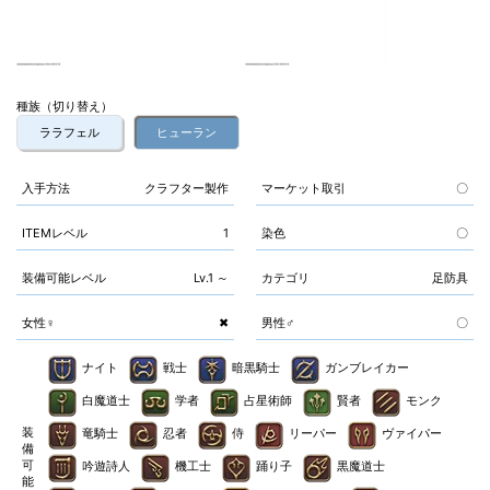
種族（切り替え）
ララフェル
ヒューラン
入手方法
クラフター製作
マーケット取引
〇
ITEMレベル
1
染色
〇
装備可能レベル
Lv.1 ～
カテゴリ
足防具
女性♀
✖
男性♂
〇
ナイト
戦士
暗黒騎士
ガンブレイカー
白魔道士
学者
占星術師
賢者
モンク
装
竜騎士
忍者
侍
リーパー
ヴァイパー
備
可
吟遊詩人
機工士
踊り子
黒魔道士
能