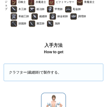
ジ
召喚士
赤魔道士
ピクトマンサー
青魔道士
ョ
ブ
木工師
鍛冶師
甲冑師
彫金師
革細工師
裁縫師
錬金術師
調理師
採掘師
園芸師
漁師
入手方法
How to get
クラフター(裁縫師)で製作する。