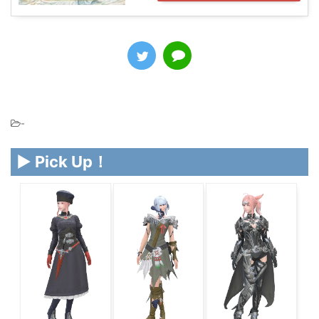
-
▶ Pick Up！