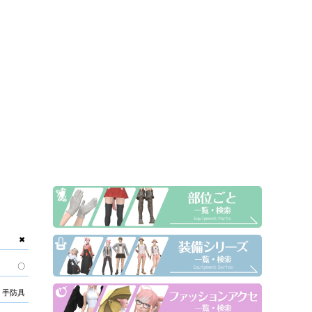
✖
〇
手防具