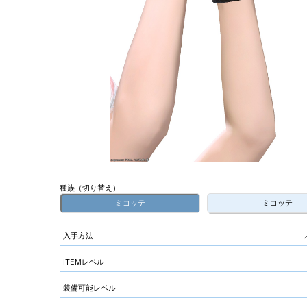
種族（切り替え）
ミコッテ
ミコッテ
入手方法
ITEMレベル
装備可能レベル