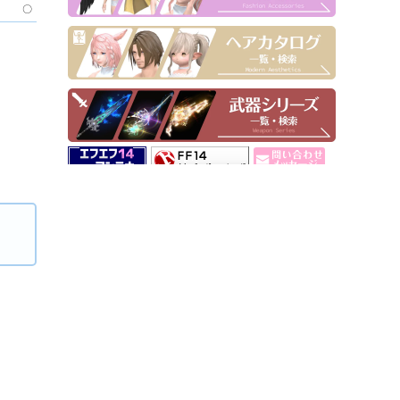
〇
▶ Pick Up！