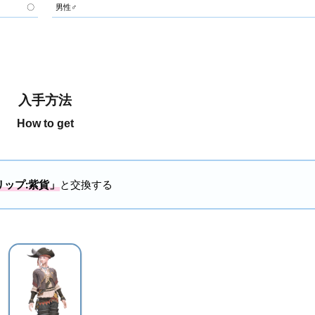
〇
男性♂
入手方法
How to get
ップ:紫貨」
と交換する