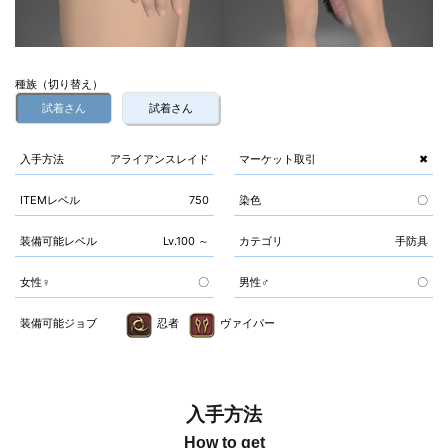
種族（切り替え）
試着さん
試着さん
入手方法
アライアンスレイド
マーケット取引
✖
ITEMレベル
750
染色
〇
装備可能レベル
Lv.100 ～
カテゴリ
手防具
女性♀
〇
男性♂
〇
装備可能ジョブ
忍者
ヴァイパー
入手方法
How to get