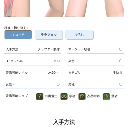
種族（切り替え）
ミコッテ
ララフェル
ひろし
入手方法
クラフター製作
マーケット取引
〇
ITEMレベル
610
染色
〇
装備可能レベル
Lv.90 ～
カテゴリ
手防具
女性♀
〇
男性♂
〇
装備可能ジョブ
白魔道士
学者
占星術師
賢者
入手方法