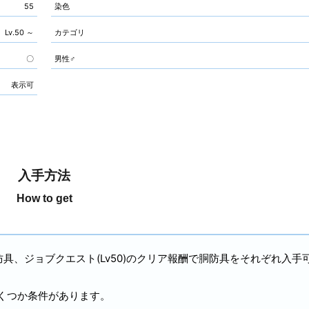
55
染色
Lv.50 ～
カテゴリ
〇
男性♂
表示可
入手方法
How to get
足防具、ジョブクエスト(Lv50)のクリア報酬で胴防具をそれぞれ入手
くつか条件があります。