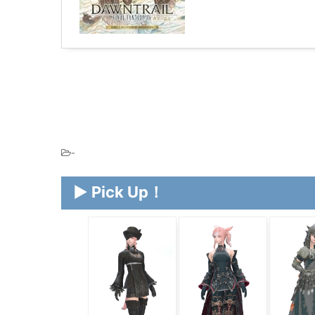
-
▶ Pick Up！