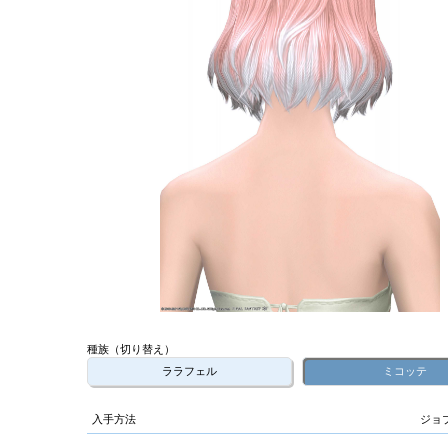
種族（切り替え）
ララフェル
ミコッテ
入手方法
ジョ