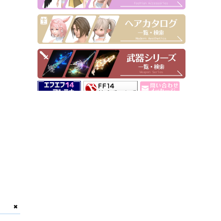
▶ Pick Up！
✖