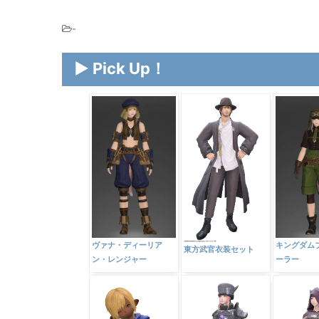
-
▶ Pick Up！
ヴァナ・ディーリア
キングダム
東方武官衣装セット
ン・レンジャー
ーラー