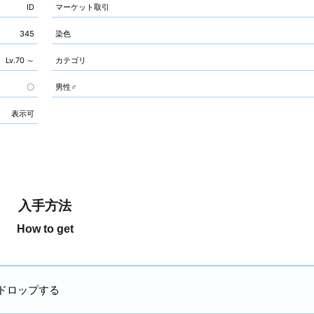
ID
マーケット取引
345
染色
Lv.70 ～
カテゴリ
〇
男性♂
表示可
入手方法
How to get
でドロップする