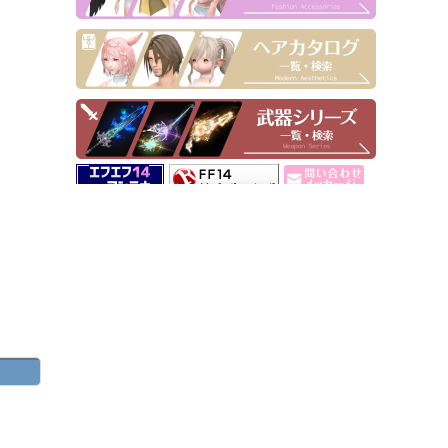
▶ Pick Up！