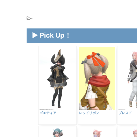
-
▶ Pick Up！
レッドリボン
ゴエティア
ブレスド