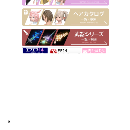
▶ Pick Up！
✖