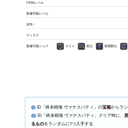
ITEMレベル
装備可能レベル
女性♀
ヴィエラ
装備可能ジョブ
ナイト
戦士
暗黒騎士
ID「終末樹海 ヴァナスパティ」の
宝箱
からラン
1
ID「終末樹海 ヴァナスパティ」クリア時に、
2
るもの
をランダムに1つ入手する