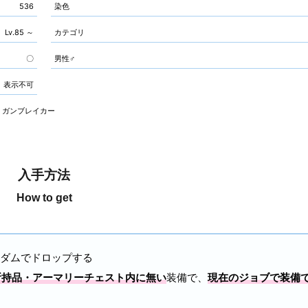
536
染色
Lv.85 ～
カテゴリ
〇
男性♂
表示不可
ガンブレイカー
入手方法
How to get
ダムでドロップする
所持品・アーマリーチェスト内に無い
装備で、
現在のジョブで装備