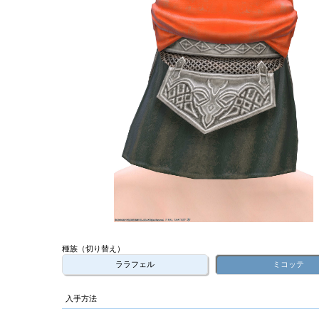
種族（切り替え）
ララフェル
ミコッテ
入手方法