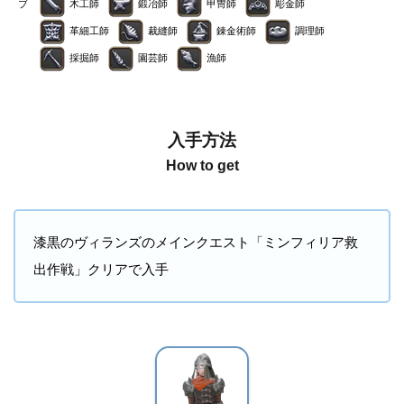
ブ
木工師
鍛冶師
甲冑師
彫金師
革細工師
裁縫師
錬金術師
調理師
採掘師
園芸師
漁師
入手方法
How to get
漆黒のヴィランズのメインクエスト「ミンフィリア救
出作戦」クリアで入手