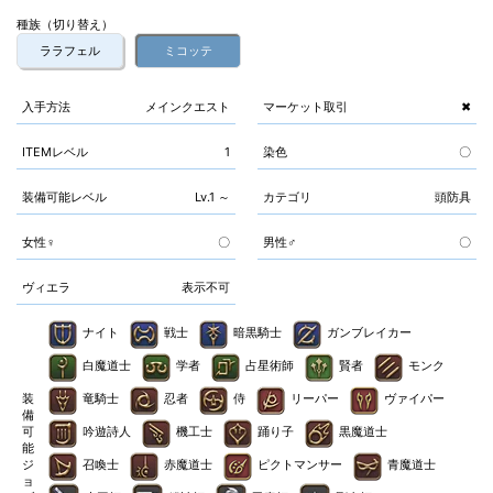
種族（切り替え）
ララフェル
ミコッテ
入手方法
メインクエスト
マーケット取引
✖
ITEMレベル
1
染色
〇
装備可能レベル
Lv.1 ～
カテゴリ
頭防具
女性♀
〇
男性♂
〇
ヴィエラ
表示不可
ナイト
戦士
暗黒騎士
ガンブレイカー
白魔道士
学者
占星術師
賢者
モンク
装
竜騎士
忍者
侍
リーパー
ヴァイパー
備
可
吟遊詩人
機工士
踊り子
黒魔道士
能
ジ
召喚士
赤魔道士
ピクトマンサー
青魔道士
ョ