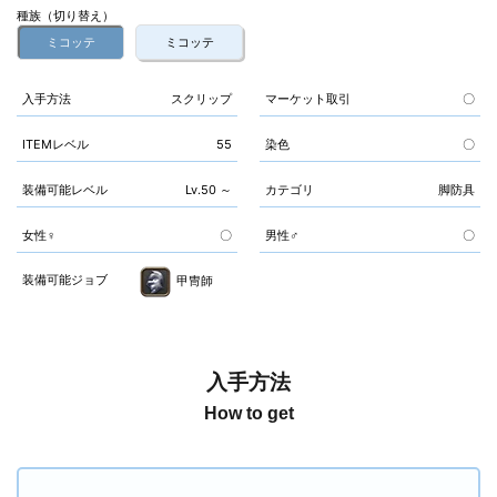
種族（切り替え）
ミコッテ
ミコッテ
入手方法
スクリップ
マーケット取引
〇
ITEMレベル
55
染色
〇
装備可能レベル
Lv.50 ～
カテゴリ
脚防具
女性♀
〇
男性♂
〇
装備可能ジョブ
甲冑師
入手方法
How to get