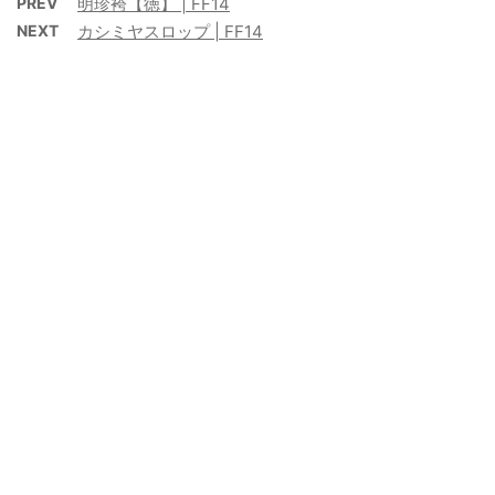
PREV
明珍袴【徳】 | FF14
NEXT
カシミヤスロップ | FF14