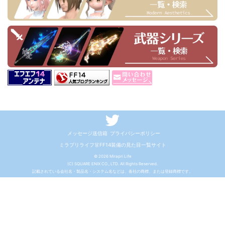
メッセージ送信箱
プライバシーポリシー
ミラプリライフ👗FF14装備の見た目一覧サイト
© 2026 Mirapri Life
(C) SQUARE ENIX CO., LTD. All Rights Reserved.
記載されている会社名・製品名・システム名などは、各社の商標、または登録商標です。