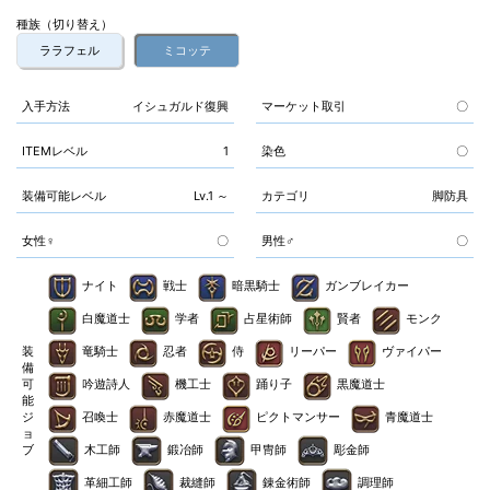
種族（切り替え）
ララフェル
ミコッテ
入手方法
イシュガルド復興
マーケット取引
〇
ITEMレベル
1
染色
〇
装備可能レベル
Lv.1 ～
カテゴリ
脚防具
女性♀
〇
男性♂
〇
ナイト
戦士
暗黒騎士
ガンブレイカー
白魔道士
学者
占星術師
賢者
モンク
装
竜騎士
忍者
侍
リーパー
ヴァイパー
備
可
吟遊詩人
機工士
踊り子
黒魔道士
能
ジ
召喚士
赤魔道士
ピクトマンサー
青魔道士
ョ
ブ
木工師
鍛冶師
甲冑師
彫金師
革細工師
裁縫師
錬金術師
調理師