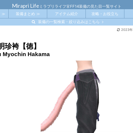
Mirapri Life
ミラプリライフ👗FF14装備の見た目一覧サイト
 ≫
装備まとめ ≫
アイテム紹介
攻略・お役立ち
装備の一覧検索・絞り込みはこちら
2023
明珍袴【徳】
tu Myochin Hakama