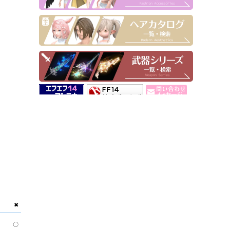
▶ Pick Up！
✖
〇