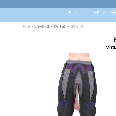
ホーム
装備一覧・検索
HOME
>
装備一覧検索
>
明珍【徳】
>
明珍袴【徳】
Vir