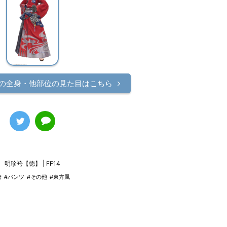
の
全身・他部位の見た目はこちら
明珍袴【徳】 | FF14
袴
#パンツ
#その他
#東方風